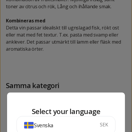
toner av citrus och rök, Lång och ihållande smak.
Kombineras med
Detta vin passar idealiskt till ugnslagad fisk, rökt ost
eller mat med fet textur. T.ex. pasta med svamp eller
anklever. Det passar utmärkt till lamm eller fläsk med
aromatiska örter.
Samma kategori
142
652
kr
kr
Select your language
SEK
Svenska