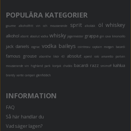
POPULÄRA KATEGORIER
sprit
öl
whiskey
gourme
alkoholfritt
vin och mousserande
alkoläsk
whisky
alkohol
grappa
absint
absolut vodka
jägermeister
gin
cava
limoncello
vodka
baileys
jack daniels
cognac
cointreau
captain morgan
bacardi
famous grouse
absolut
absinthe
likör 43
aperol
raki
amaretto
portvin
bacardi razz
kahlua
mousserande vin
highland park
konjak
chablis
smirnoff
brandy
xante
campari
glenfiddich
INFORMATION
FAQ
Så här handlar du
Vad säger lagen?