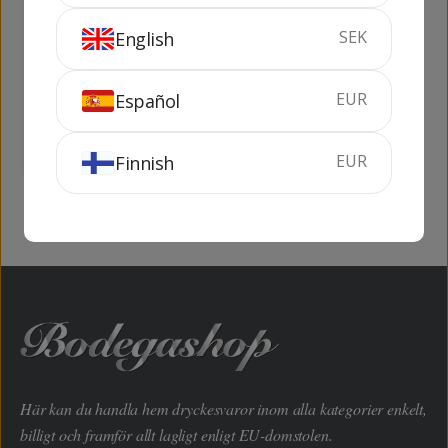
SEK
English
FC Barcelona
Habla de Ti Pack (2
flaskor + 2 Riedel
Glas)
EUR
Español
75 cl
13.5%
1.5 liter
12.5%
SLUTSÅLD
SLUTSÅLD
EUR
Finnish
Här kan du handla hem dryckesvaror inom alla kategorier enkelt,
billigt och framför allt lagligt enligt EU-domstolen.