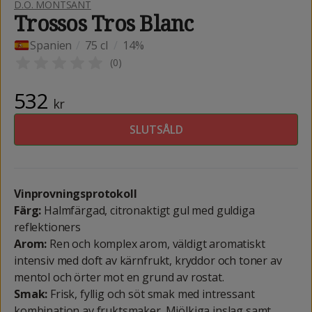
D.O. MONTSANT
Trossos Tros Blanc
Spanien
/
75 cl
/
14%
(
0
)
532
kr
SLUTSÅLD
Vinprovningsprotokoll
Färg:
Halmfärgad, citronaktigt gul med guldiga
reflektioners
Arom:
Ren och komplex arom, väldigt aromatiskt
intensiv med doft av kärnfrukt, kryddor och toner av
mentol och örter mot en grund av rostat.
Smak:
Frisk, fyllig och söt smak med intressant
kombination av fruktsmaker. Mjölkiga inslag samt