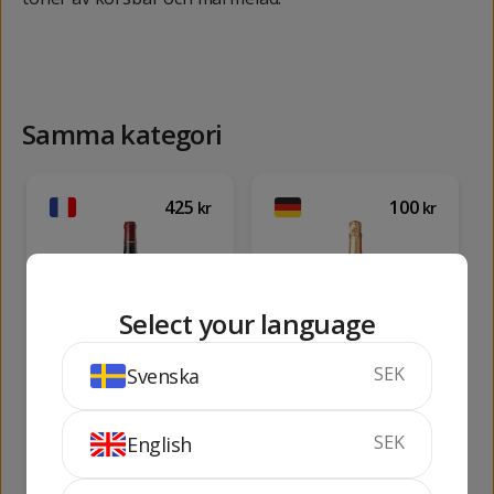
Samma kategori
425
100
kr
kr
Select your language
Bonpas Châteneuf-
Henkell Sekt Blanc
SEK
Svenska
du-Pape Bonus
de Blancs
Passus
75 cl
14%
75 cl
11.5%
SEK
English
KÖP
SLUTSÅLD