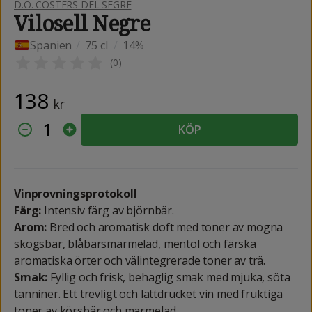
D.O. COSTERS DEL SEGRE
Vilosell Negre
Spanien
/
75 cl
/
14%
(
0
)
138
kr
1
KÖP
Vinprovningsprotokoll
Färg:
Intensiv färg av björnbär.
Arom:
Bred och aromatisk doft med toner av mogna
skogsbär, blåbärsmarmelad, mentol och färska
aromatiska örter och välintegrerade toner av trä.
Smak:
Fyllig och frisk, behaglig smak med mjuka, söta
tanniner. Ett trevligt och lättdrucket vin med fruktiga
toner av körsbär och marmelad.