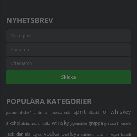
NYHETSBREV
Skicka
POPULÄRA KATEGORIER
sprit
öl
whiskey
gourme
alkoholfritt
vin och mousserande
alkoläsk
whisky
alkohol
grappa
absint
absolut vodka
jägermeister
gin
cava
limoncello
vodka
baileys
jack daniels
cognac
cointreau
captain morgan
bacardi