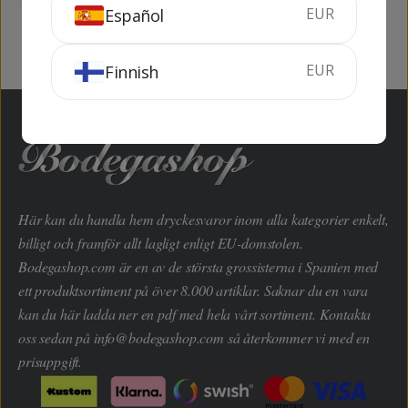
EUR
Español
EUR
Finnish
Här kan du handla hem dryckesvaror inom alla kategorier enkelt,
billigt och framför allt lagligt enligt EU-domstolen.
Bodegashop.com är en av de största grossisterna i Spanien med
ett produktsortiment på över 8.000 artiklar. Saknar du en vara
kan du här ladda ner en pdf med hela vårt sortiment. Kontakta
oss sedan på
info@bodegashop.com
så återkommer vi med en
prisuppgift.