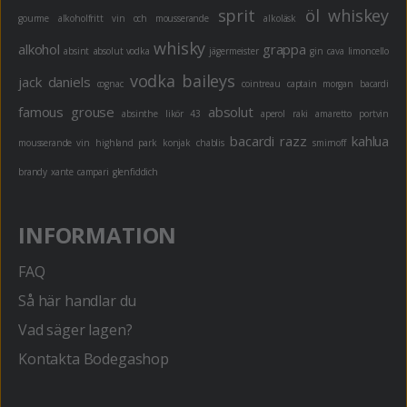
sprit
öl
whiskey
gourme
alkoholfritt
vin och mousserande
alkoläsk
whisky
alkohol
grappa
absint
absolut vodka
jägermeister
gin
cava
limoncello
vodka
baileys
jack daniels
cognac
cointreau
captain morgan
bacardi
famous grouse
absolut
absinthe
likör 43
aperol
raki
amaretto
portvin
bacardi razz
kahlua
mousserande vin
highland park
konjak
chablis
smirnoff
brandy
xante
campari
glenfiddich
INFORMATION
FAQ
Så här handlar du
Vad säger lagen?
Kontakta Bodegashop