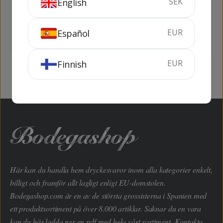
SEK
English
Arbequina
50 cl
50 cl
EUR
Español
SLUTSÅLD
SLUTSÅLD
EUR
Finnish
Här kan du handla hem dryckesvaror inom alla kategorier enkelt,
billigt och framför allt lagligt enligt EU-domstolen.
Bodegashop.com är en av de största grossisterna i Spanien med
ett produktsortiment på över 8.000 artiklar. Saknar du en vara
kan du här ladda ner en pdf med hela vårt sortiment. Kontakta