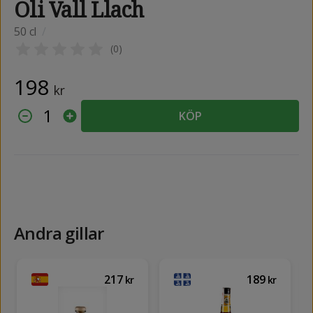
Oli Vall Llach
50 cl
/
(
0
)
198
kr
1
KÖP
Andra gillar
217
189
kr
kr