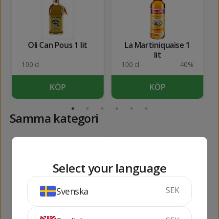
Oli Can Pous 1 lit
La Martiniquaise 1
lit
100 cl
100 cl
40%
KÖP
KÖP
Samma kategori
131
133
kr
kr
Select your language
SEK
Svenska
Oli d'Oliva Espelt
Oli Olirium