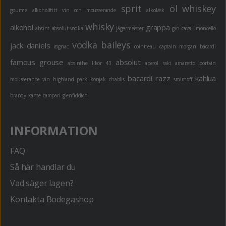
sprit
öl
whiskey
gourme
alkoholfritt
vin och mousserande
alkoläsk
whisky
alkohol
grappa
absint
absolut vodka
jägermeister
gin
cava
limoncello
vodka
baileys
jack daniels
cognac
cointreau
captain morgan
bacardi
famous grouse
absolut
absinthe
likör 43
aperol
raki
amaretto
portvin
bacardi razz
kahlua
mousserande vin
highland park
konjak
chablis
smirnoff
brandy
xante
campari
glenfiddich
INFORMATION
FAQ
Så här handlar du
Vad säger lagen?
Kontakta Bodegashop