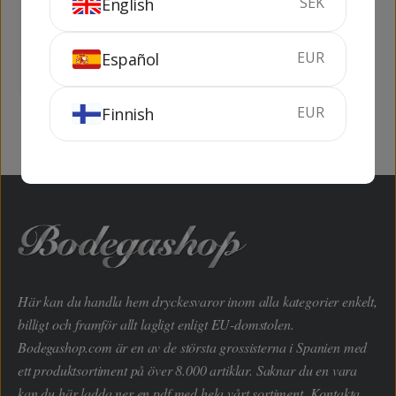
SEK
English
Peche 1 lit
Passion (s/alcohol)
100 cl
70 cl
EUR
Español
KÖP
SLUTSÅLD
EUR
Finnish
Här kan du handla hem dryckesvaror inom alla kategorier enkelt,
billigt och framför allt lagligt enligt EU-domstolen.
Bodegashop.com är en av de största grossisterna i Spanien med
ett produktsortiment på över 8.000 artiklar. Saknar du en vara
kan du här ladda ner en pdf med hela vårt sortiment. Kontakta