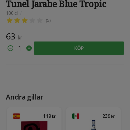
Tunel Jarabe Blue Tropic
100 cl
/
(
5
)
63
kr
1
KÖP
Andra gillar
119
239
kr
kr