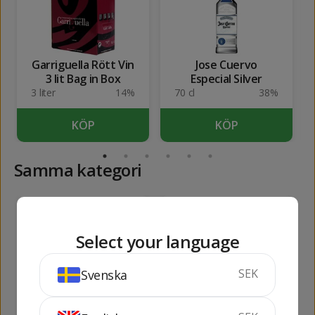
Garriguella Rött Vin
Jose Cuervo
3 lit Bag in Box
Especial Silver
3 liter
14%
70 cl
38%
KÖP
KÖP
Samma kategori
103
129
kr
kr
Select your language
SEK
Svenska
Milles Sirop de
Monin Fruit de la