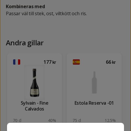
Kombineras med
Passar väl till stek, ost, viltkött och ris.
Andra gillar
177
66
kr
kr
Sylvain - Fine
Estola Reserva -01
Calvados
70 cl
40%
75 cl
12.5%