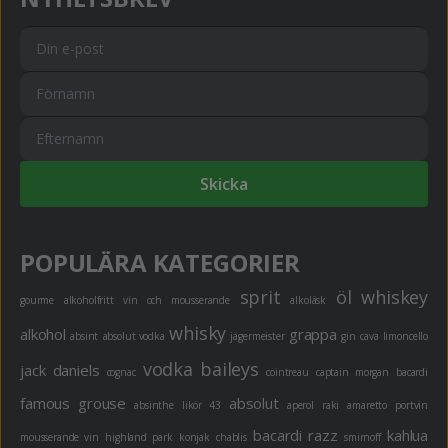
Skicka
POPULÄRA KATEGORIER
sprit
öl
whiskey
gourme
alkoholfritt
vin och mousserande
alkoläsk
whisky
alkohol
grappa
absint
absolut vodka
jägermeister
gin
cava
limoncello
vodka
baileys
jack daniels
cognac
cointreau
captain morgan
bacardi
famous grouse
absolut
absinthe
likör 43
aperol
raki
amaretto
portvin
bacardi razz
kahlua
mousserande vin
highland park
konjak
chablis
smirnoff