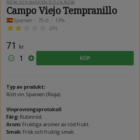
RIOJA OCH BASKIEN
,
D.O.CA.RIOJA
Campo Viejo Tempranillo
Spanien
/
75 cl
/
13%
(
29
)
71
kr
1
KÖP
Typ av produkt:
Rött vin. Spanien (Rioja).
Vinprovningsprotokoll
Färg:
Rubinröd.
Arom:
Fruktiga aromer av röd frukt.
Smak:
Frisk och fruktig smak.