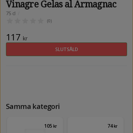
Vinagre Gelas al Armagnac
75 cl
/
(
0
)
117
kr
SLUTSÅLD
Samma kategori
105
74
kr
kr