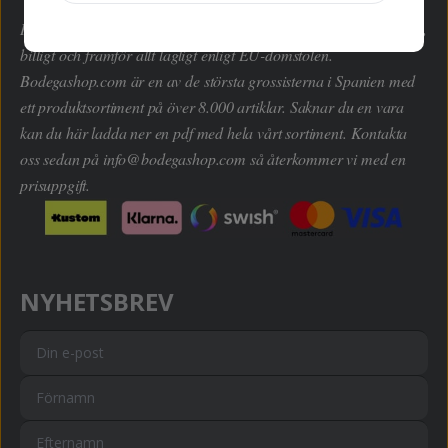
Här kan du handla hem dryckesvaror inom alla kategorier enkelt,
billigt och framför allt lagligt enligt EU-domstolen.
Bodegashop.com är en av de största grossisterna i Spanien med
ett produktsortiment på över 8.000 artiklar. Saknar du en vara
kan du här ladda ner en pdf med hela vårt sortiment. Kontakta
oss sedan på
info@bodegashop.com
så återkommer vi med en
prisuppgift.
NYHETSBREV