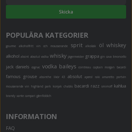
Skicka
POPULÄRA KATEGORIER
sprit
öl
whiskey
gourme
alkoholfritt
vin och mousserande
alkoläsk
whisky
alkohol
grappa
absint
absolut vodka
jägermeister
gin
cava
limoncello
vodka
baileys
jack daniels
cognac
cointreau
captain morgan
bacardi
famous grouse
absolut
absinthe
likör 43
aperol
raki
amaretto
portvin
bacardi razz
kahlua
mousserande vin
highland park
konjak
chablis
smirnoff
brandy
xante
campari
glenfiddich
INFORMATION
FAQ