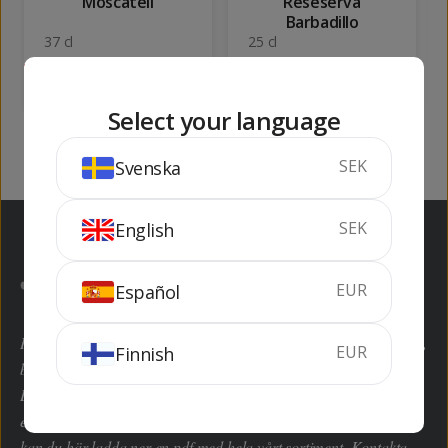
Moscatell
Reseserva
Barbadillo
37 cl
25 cl
SLUTSÅLD
SLUTSÅLD
Select your language
SEK
Svenska
SEK
English
EUR
Español
Här kan du handla hem dryckesvaror inom alla kategorier enkelt,
EUR
Finnish
billigt och framför allt lagligt enligt EU-domstolen.
Bodegashop.com är en av de största grossisterna i Spanien med
ett produktsortiment på över 8.000 artiklar. Saknar du en vara
kan du här ladda ner en pdf med hela vårt sortiment. Kontakta