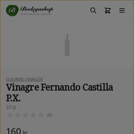
GOURME
,
VINÄGER
Vinagre Fernando Castilla
P.X.
37 cl
/
(
0
)
160
kr