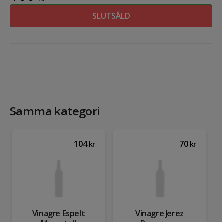
SLUTSÅLD
Samma kategori
104
70
kr
kr
Vinagre Espelt
Vinagre Jerez