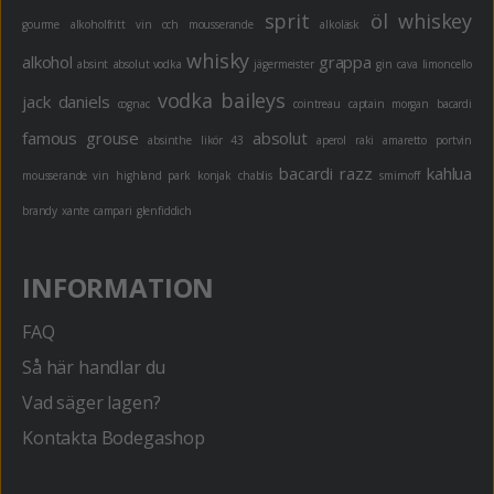
sprit
öl
whiskey
gourme
alkoholfritt
vin och mousserande
alkoläsk
whisky
alkohol
grappa
absint
absolut vodka
jägermeister
gin
cava
limoncello
vodka
baileys
jack daniels
cognac
cointreau
captain morgan
bacardi
famous grouse
absolut
absinthe
likör 43
aperol
raki
amaretto
portvin
bacardi razz
kahlua
mousserande vin
highland park
konjak
chablis
smirnoff
brandy
xante
campari
glenfiddich
INFORMATION
FAQ
Så här handlar du
Vad säger lagen?
Kontakta Bodegashop