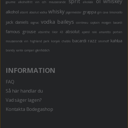
sprit
öl
whiskey
gourme
alkoholfritt
vin och mousserande
alkoläsk
whisky
alkohol
grappa
absint
absolut vodka
jägermeister
gin
cava
limoncello
vodka
baileys
jack daniels
cognac
cointreau
captain morgan
bacardi
famous grouse
absolut
absinthe
likör 43
aperol
raki
amaretto
portvin
bacardi razz
kahlua
mousserande vin
highland park
konjak
chablis
smirnoff
brandy
xante
campari
glenfiddich
INFORMATION
FAQ
Så här handlar du
Vad säger lagen?
Kontakta Bodegashop