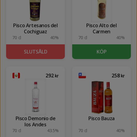
Pisco Artesanos del
Pisco Alto del
Cochiguaz
Carmen
70 cl
40%
70 cl
40%
SLUTSÅLD
KÖP
292
258
kr
kr
Pisco Demonio de
Pisco Bauza
los Andes
70 cl
43.5%
70 cl
40%