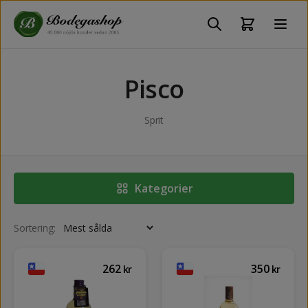
Pisco
Sprit
Kategorier
Sortering:
262
350
kr
kr