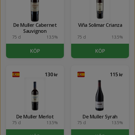
De Muller Cabernet
Viña Solimar Crianza
Sauvignon
75 cl
13.5%
75 cl
13.5%
KÖP
KÖP
130
115
kr
kr
De Muller Merlot
De Muller Syrah
75 cl
13.5%
75 cl
13.5%