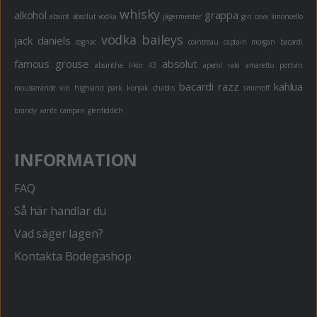
whisky
alkohol
grappa
absint
absolut vodka
jägermeister
gin
cava
limoncello
vodka
baileys
jack daniels
cognac
cointreau
captain morgan
bacardi
famous grouse
absolut
absinthe
likör 43
aperol
raki
amaretto
portvin
bacardi razz
kahlua
mousserande vin
highland park
konjak
chablis
smirnoff
brandy
xante
campari
glenfiddich
INFORMATION
FAQ
Så här handlar du
Vad säger lagen?
Kontakta Bodegashop