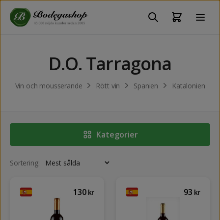
D.O. Tarragona
Vin och mousserande
Rött vin
Spanien
Katalonien
Kategorier
Sortering:
130
93
kr
kr