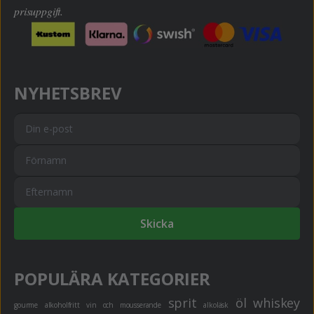
prisuppgift.
NYHETSBREV
Skicka
POPULÄRA KATEGORIER
sprit
öl
whiskey
gourme
alkoholfritt
vin och mousserande
alkoläsk