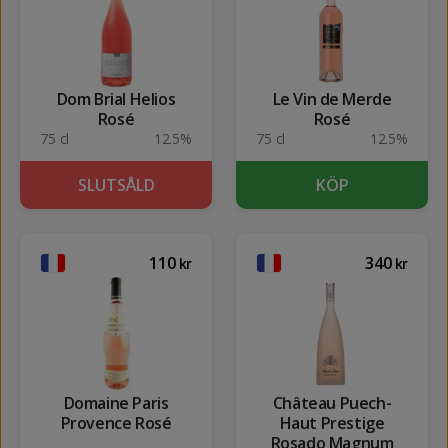
Dom Brial Helios
Le Vin de Merde
Rosé
Rosé
75 cl
12.5%
75 cl
12.5%
SLUTSÅLD
KÖP
110
340
kr
kr
Domaine Paris
Château Puech-
Provence Rosé
Haut Prestige
Rosado Magnum