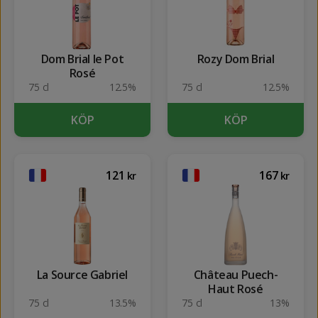
Dom Brial le Pot
Rozy Dom Brial
Rosé
75 cl
12.5%
75 cl
12.5%
KÖP
KÖP
121
167
kr
kr
La Source Gabriel
Château Puech-
Haut Rosé
75 cl
13.5%
75 cl
13%