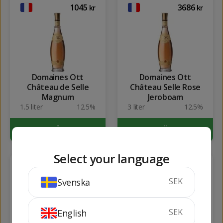
1045
3686
kr
kr
Domaines Ott
Domaines Ott
Château de Selle
Château Selle Rose
Magnum
Jeroboam
1.5 liter
12.5%
3 liter
12.5%
KÖP
KÖP
Select your language
187
118
kr
kr
SEK
Svenska
SEK
English