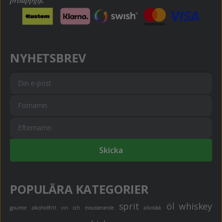
NYHETSBREV
Skicka
POPULÄRA KATEGORIER
sprit
öl
whiskey
gourme
alkoholfritt
vin och mousserande
alkoläsk