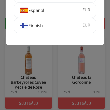
Pétale de Rose
Domaine la Colombe
EUR
Español
75 cl
13.5%
75 cl
13%
KÖP
SLUTSÅLD
EUR
Finnish
252
168
kr
kr
Château
Château la
Barbeyrolles Cuvée
Gordonne
Pétale de Rose
75 cl
13.5%
75 cl
13%
SLUTSÅLD
SLUTSÅLD