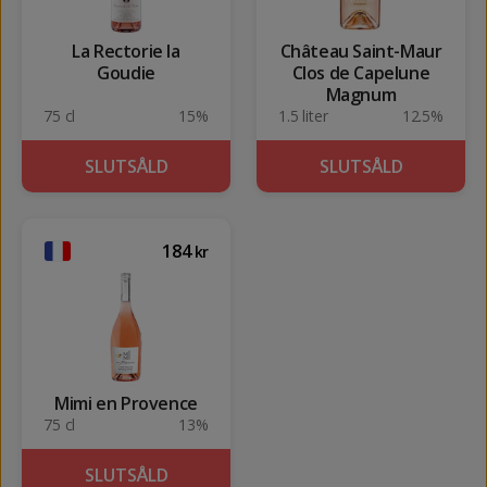
La Rectorie la
Château Saint-Maur
Goudie
Clos de Capelune
Magnum
75 cl
15%
1.5 liter
12.5%
SLUTSÅLD
SLUTSÅLD
184
kr
Mimi en Provence
75 cl
13%
SLUTSÅLD