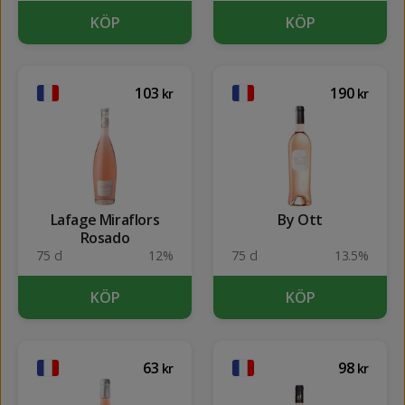
KÖP
KÖP
103
190
kr
kr
Lafage Miraflors
By Ott
Rosado
75 cl
12%
75 cl
13.5%
KÖP
KÖP
63
98
kr
kr