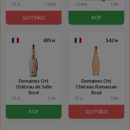
75 cl
12.5%
1.5 liter
13%
SLUTSÅLD
KÖP
435
542
kr
kr
Domaines Ott
Domaines Ott
Château de Selle
Château Romassan
Rosé
Rosé
75 cl
13%
75 cl
13%
KÖP
SLUTSÅLD