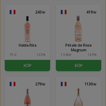
243
419
kr
kr
Habla Rita
Pétale de Rose
Magnum
75 cl
12.5%
1.5 liter
13.5%
KÖP
KÖP
279
1130
kr
kr