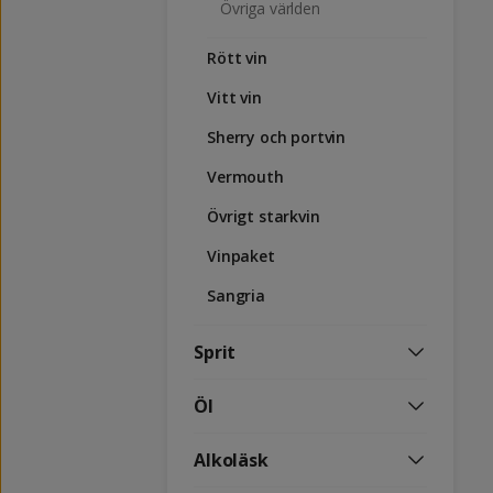
Övriga världen
Rött vin
Vitt vin
Sherry och portvin
Vermouth
Övrigt starkvin
Vinpaket
Sangria
Sprit
Öl
Alkoläsk