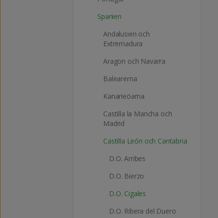
Spanien
Andalusien och
Extremadura
Aragon och Navarra
Balearerna
Kanarieöarna
Castilla la Mancha och
Madrid
Castilla León och Cantabria
D.O. Arribes
D.O. Bierzo
D.O. Cigales
D.O. Ribera del Duero