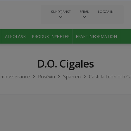
KUNDTJÄNST
SPRÅK
LOGGA IN
ALKOLÄSK
PRODUKTNYHETER
FRAKTINFORMATION
D.O. Cigales
h mousserande
Rosévin
Spanien
Castilla León och C