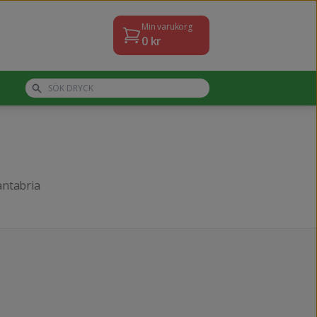
Min varukorg
0
kr
antabria