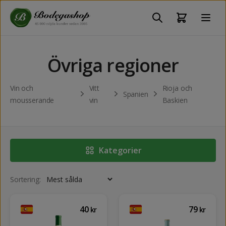
Övriga regioner
Vin och
Vitt
Rioja och
Spanien
mousserande
vin
Baskien
Kategorier
Sortering:
40
79
kr
kr