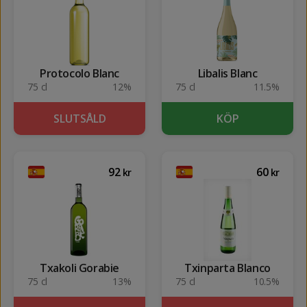
Protocolo Blanc
Libalis Blanc
75 cl
12%
75 cl
11.5%
SLUTSÅLD
KÖP
92
60
kr
kr
Txakoli Gorabie
Txinparta Blanco
75 cl
13%
75 cl
10.5%