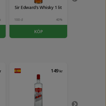
Sir Edward's Whisky 1 lit
Absolut Vodk
(påfyllning
%
100 cl
40%
100 cl
KÖP
KÖP
149
r
kr