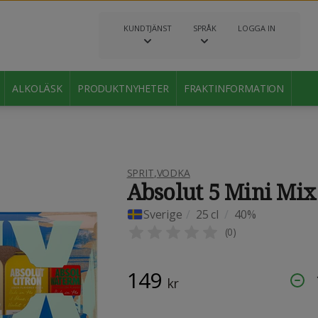
KUNDTJÄNST
SPRÅK
LOGGA IN
ALKOLÄSK
PRODUKTNYHETER
FRAKTINFORMATION
SPRIT
,
VODKA
Absolut 5 Mini Mix
Sverige
/
25 cl
/
40%
(
0
)
149
kr