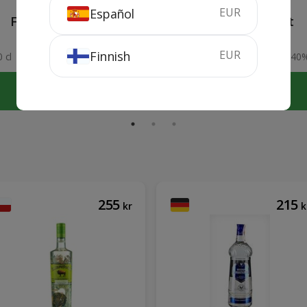
EUR
Español
Fox Gang Pink Gin
Clan Campbell 1 lit
EUR
Finnish
 cl
40%
100 cl
40
KÖP
KÖP
255
215
kr
k