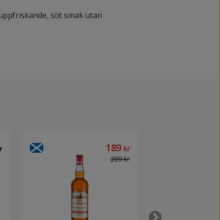
uppfriskande, söt smak utan
189
r
kr
209
kr