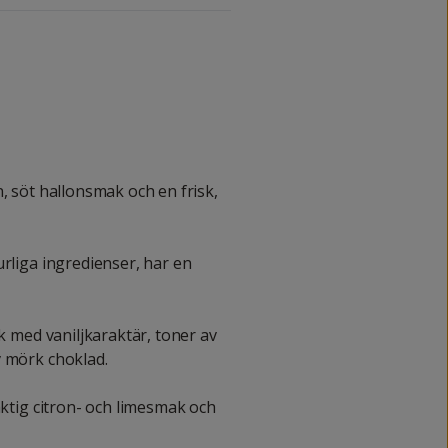
, söt hallonsmak och en frisk,
urliga ingredienser, har en
ak med vaniljkaraktär, toner av
v mörk choklad.
aktig citron- och limesmak och