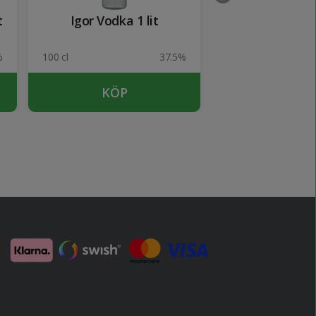
t
Igor Vodka 1 lit
Finlandia 1
%
100 cl
37.5%
100 cl
KÖP
KÖP