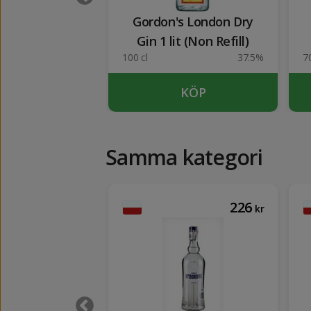
ck Vodka 1 lit
Gordon's London Dry
Gin 1 lit (Non Refill)
38%
100 cl
37.5%
70
KÖP
KÖP
Samma kategori
199
226
kr
kr
249
kr