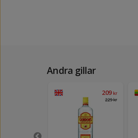
Andra gillar
139
209
kr
kr
149
kr
229
kr