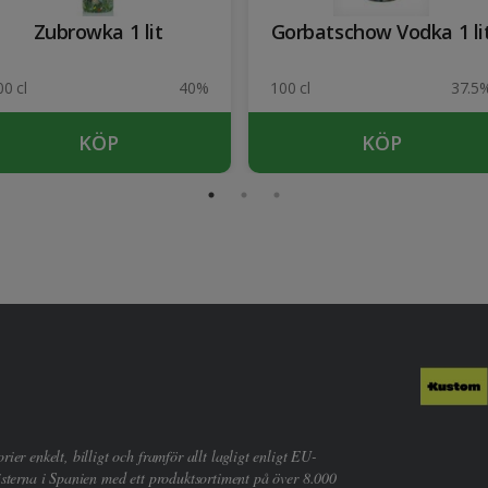
Zubrowka 1 lit
Gorbatschow Vodka 1 li
00 cl
40%
100 cl
37.5
KÖP
KÖP
er enkelt, billigt och framför allt lagligt enligt EU-
sterna i Spanien med ett produktsortiment på över 8.000