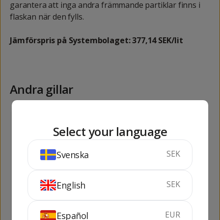
garantera att inga andra främmande partiklar finns i
flaskan när den fylls.
Jämförspris på Systembolaget: 377,14 SEK/lit
Andra gillar
278
399
kr
kr
Select your language
SEK
Svenska
SEK
English
Absinthe 80 Black 1
Absolut 100 - 1 lit
lit
100 cl
80%
100 cl
50%
EUR
Español