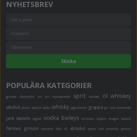
NYHETSBREV
Skicka
POPULÄRA KATEGORIER
sprit
öl
whiskey
gourme
alkoholfritt
vin och mousserande
alkoläsk
whisky
alkohol
grappa
absint
absolut vodka
jägermeister
gin
cava
limoncello
vodka
baileys
jack daniels
cognac
cointreau
captain morgan
bacardi
famous grouse
absolut
absinthe
likör 43
aperol
raki
amaretto
portvin