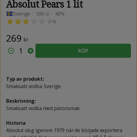
Absolut Pears 1 lit
Sverige
/
100 cl
/
40%
(
14
)
269
kr
1
KÖP
Typ av produkt:
Smaksatt vodka. Sverige.
Beskrivning:
Smaksatt vodka med päronsmak.
Historia
Absolut slog igenom 1979 när de började exportera