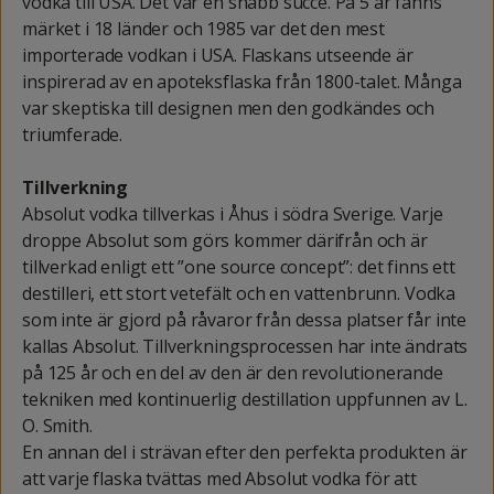
vodka till USA. Det var en snabb succé. På 5 år fanns
märket i 18 länder och 1985 var det den mest
importerade vodkan i USA. Flaskans utseende är
inspirerad av en apoteksflaska från 1800-talet. Många
var skeptiska till designen men den godkändes och
triumferade.
Tillverkning
Absolut vodka tillverkas i Åhus i södra Sverige. Varje
droppe Absolut som görs kommer därifrån och är
tillverkad enligt ett ”one source concept”: det finns ett
destilleri, ett stort vetefält och en vattenbrunn. Vodka
som inte är gjord på råvaror från dessa platser får inte
kallas Absolut. Tillverkningsprocessen har inte ändrats
på 125 år och en del av den är den revolutionerande
tekniken med kontinuerlig destillation uppfunnen av L.
O. Smith.
En annan del i strävan efter den perfekta produkten är
att varje flaska tvättas med Absolut vodka för att