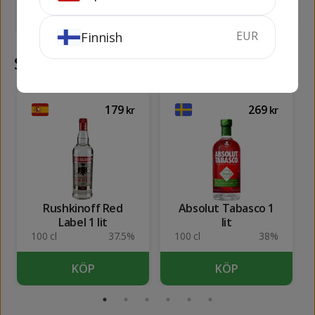
SLUTSÅLD
KÖP
EUR
Finnish
Samma kategori
179
269
kr
kr
Rushkinoff Red
Absolut Tabasco 1
Label 1 lit
lit
100 cl
37.5%
100 cl
38%
KÖP
KÖP