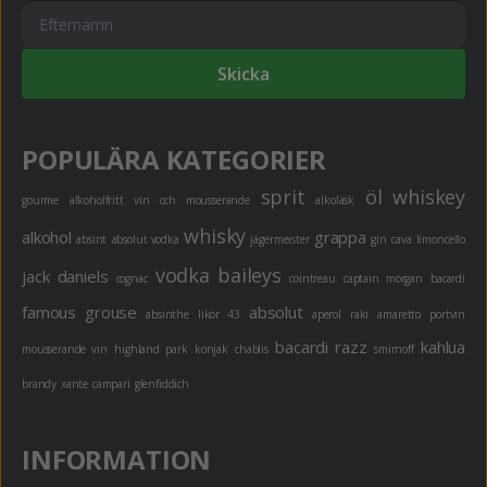
Skicka
POPULÄRA KATEGORIER
sprit
öl
whiskey
gourme
alkoholfritt
vin och mousserande
alkoläsk
whisky
alkohol
grappa
absint
absolut vodka
jägermeister
gin
cava
limoncello
vodka
baileys
jack daniels
cognac
cointreau
captain morgan
bacardi
famous grouse
absolut
absinthe
likör 43
aperol
raki
amaretto
portvin
bacardi razz
kahlua
mousserande vin
highland park
konjak
chablis
smirnoff
brandy
xante
campari
glenfiddich
INFORMATION