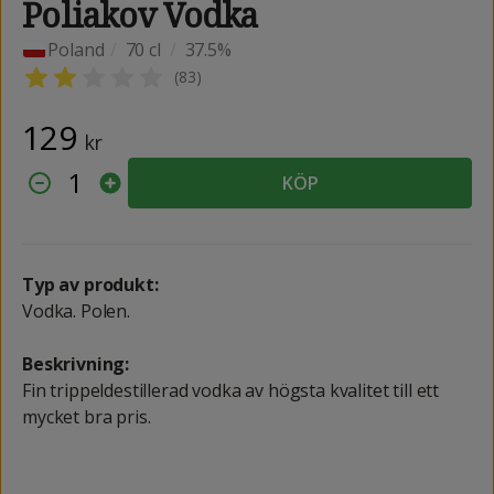
Poliakov Vodka
Poland
/
70 cl
/
37.5%
(
83
)
129
kr
1
KÖP
Typ av produkt:
Vodka. Polen.
Beskrivning:
Fin trippeldestillerad vodka av högsta kvalitet till ett
mycket bra pris.