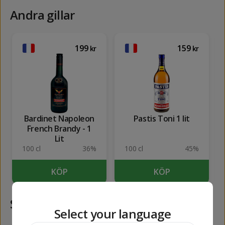
Andra gillar
199
159
kr
kr
Bardinet Napoleon
Pastis Toni 1 lit
French Brandy - 1
Lit
100 cl
36%
100 cl
45%
KÖP
KÖP
Samma kategori
Select your language