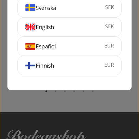
SEK
Svenska
149
215
kr
kr
SEK
English
EUR
Español
Absolut 5 Mini Mix
Gorbatschow
Vodka 1 lit
25 cl
40%
100 cl
37.5%
EUR
Finnish
KÖP
KÖP