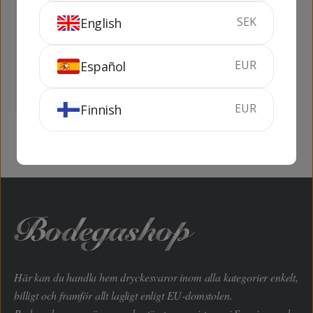
SEK
English
Armagnac Gelas
Armagnac Croix de
Napoleon XO
Salles V.S.O.P.
EUR
Español
70 cl
40%
70 cl
40%
SLUTSÅLD
KÖP
EUR
Finnish
Här kan du handla hem dryckesvaror inom alla kategorier enkelt,
billigt och framför allt lagligt enligt EU-domstolen.