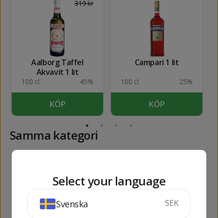
319
kr
Aalborg Taffel
Campari 1 lit
Akvavit 1 lit
100 cl
45%
100 cl
25%
KÖP
KÖP
Samma kategori
489
636
kr
kr
Select your language
SEK
Svenska