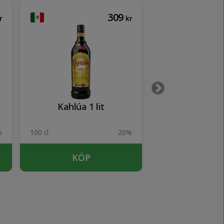
309
r
kr
Kahlúa 1 lit
Kahlú
%
100 cl
20%
70 cl
KÖP
KÖP