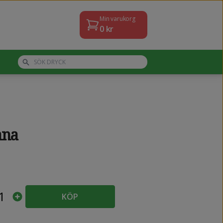
Min varukorg
0
kr
ana
1
KÖP