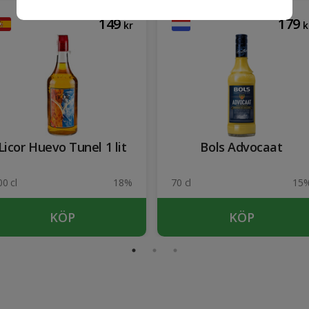
149
179
kr
k
Licor Huevo Tunel 1 lit
Bols Advocaat
00 cl
18%
70 cl
15
KÖP
KÖP