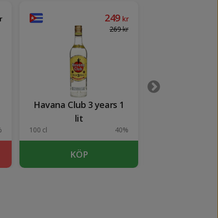
249
r
kr
269
kr
Havana Club 3 years 1
Triple Sec Port
lit
%
100 cl
40%
100 cl
KÖP
KÖP