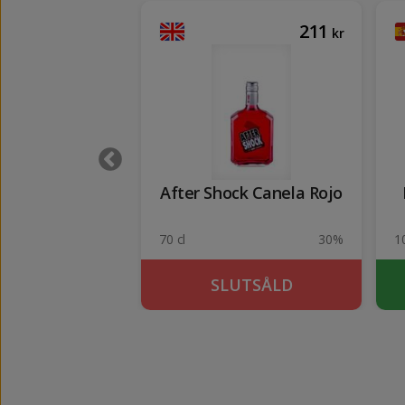
126
211
kr
kr
çao Bora Bora
After Shock Canela Rojo
21%
70 cl
30%
1
KÖP
SLUTSÅLD