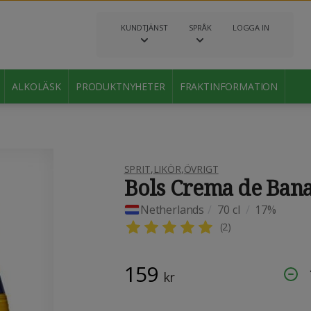
KUNDTJÄNST
SPRÅK
LOGGA IN
ALKOLÄSK
PRODUKTNYHETER
FRAKTINFORMATION
SPRIT
,
LIKÖR
,
ÖVRIGT
Bols Crema de Ban
Netherlands
/
70 cl
/
17%
(
2
)
159
kr