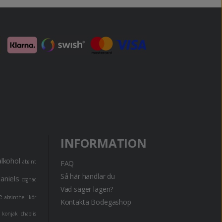
INFORMATION
alkohol
absint
FAQ
Så här handlar du
daniels
cognac
Vad säger lagen?
e
absinthe
likör
Kontakta Bodegashop
konjak
chablis