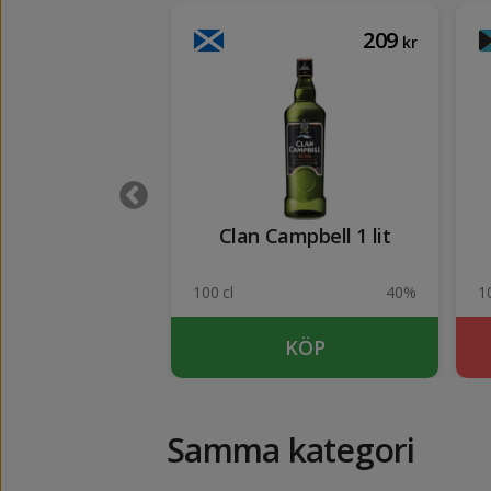
369
209
kr
kr
ich 12 years 1
Clan Campbell 1 lit
lit
40%
100 cl
40%
1
UTSÅLD
KÖP
Samma kategori