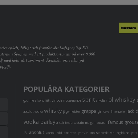
er enkelt, billigt och framför allt lagligt enligt EU-
sterna i Spanien med ett produktsortiment på över 8.000
df med hela vårt sortiment. Kontakta oss sedan på
ppgift.
POPULÄRA KATEGORIER
sprit
öl
whiskey
gourme
alkoholfritt
vin och mousserande
alkoläsk
whisky
grappa
jack 
absolut vodka
jägermeister
gin
cava
limoncello
vodka
baileys
famous grous
cointreau
captain morgan
bacardi
absolut
43
aperol
raki
amaretto
portvin
mousserande vin
highland park