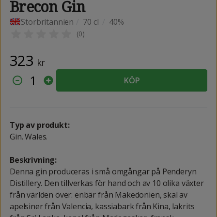
Brecon Gin
Storbritannien
/
70 cl
/
40%
(
0
)
323
kr
1
KÖP
Typ av produkt:
Gin. Wales.
Beskrivning:
Denna gin produceras i små omgångar på Penderyn
Distillery. Den tillverkas för hand och av 10 olika växter
från världen över: enbär från Makedonien, skal av
apelsiner från Valencia, kassiabark från Kina, lakrits