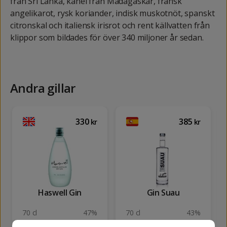
från Sri Lanka, kanel från Madagaskar, fransk
angelikarot, rysk koriander, indisk muskotnöt, spanskt
citronskal och italiensk irisrot och rent källvatten från
klippor som bildades för över 340 miljoner år sedan.
Andra gillar
330
385
kr
kr
Haswell Gin
Gin Suau
70 cl
47%
70 cl
43%