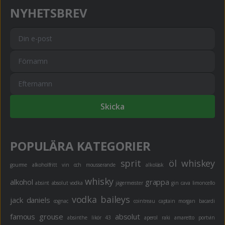
NYHETSBREV
Skicka
POPULÄRA KATEGORIER
sprit
öl
whiskey
gourme
alkoholfritt
vin och mousserande
alkoläsk
whisky
alkohol
grappa
absint
absolut vodka
jägermeister
gin
cava
limoncello
vodka
baileys
jack daniels
cognac
cointreau
captain morgan
bacardi
famous grouse
absolut
absinthe
likör 43
aperol
raki
amaretto
portvin