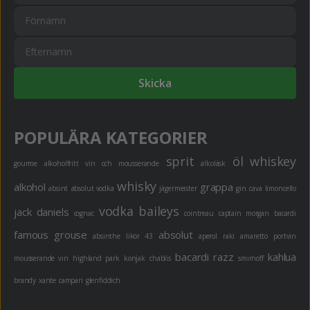
Skicka
POPULÄRA KATEGORIER
sprit
öl
whiskey
gourme
alkoholfritt
vin och mousserande
alkoläsk
whisky
alkohol
grappa
absint
absolut vodka
jägermeister
gin
cava
limoncello
vodka
baileys
jack daniels
cognac
cointreau
captain morgan
bacardi
famous grouse
absolut
absinthe
likör 43
aperol
raki
amaretto
portvin
bacardi razz
kahlua
mousserande vin
highland park
konjak
chablis
smirnoff
brandy
xante
campari
glenfiddich