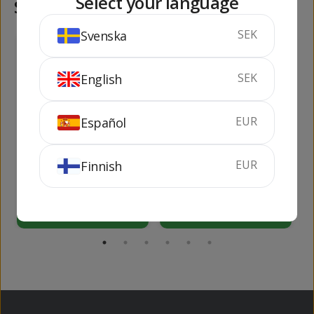
Select your language
Samma kategori
SEK
Svenska
312
139
kr
kr
149
kr
SEK
English
EUR
Español
Tanqueray
Black Jack Gin 1 lit
EUR
Finnish
Rangpur
70 cl
41.3%
100 cl
38%
KÖP
KÖP