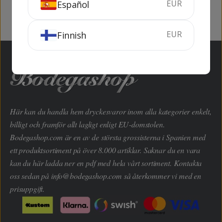
EUR
Español
EUR
Finnish
Här kan du handla hem dryckesvaror inom alla kategorier enkelt,
billigt och framför allt lagligt enligt EU-domstolen.
Bodegashop.com är en av de största grossisterna i Spanien med
ett produktsortiment på över 8.000 artiklar. Saknar du en vara
kan du här ladda ner en pdf med hela vårt sortiment. Kontakta
oss sedan på
info@bodegashop.com
så återkommer vi med en
prisuppgift.