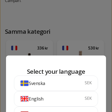
Campari.
Samma kategori
336
530
kr
kr
Select your language
SEK
Svenska
Cherry Rocher
Absinthe Pernod
Absinthe
70 cl
65%
70 cl
68%
SEK
English
KÖP
KÖP