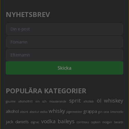
NYHETSBREV
Skicka
POPULÄRA KATEGORIER
sprit
öl
whiskey
gourme
alkoholfritt
vin och mousserande
alkoläsk
whisky
alkohol
grappa
absint
absolut vodka
jägermeister
gin
cava
limoncello
vodka
baileys
jack daniels
cognac
cointreau
captain morgan
bacardi