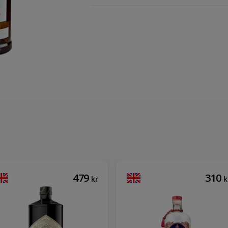
479
310
kr
k