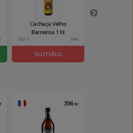
Cachaça Velho
High Commissio
Barreiroa 1 lit
%
100 cl
39%
100 cl
SLUTSÅLD
KÖP
356
r
kr