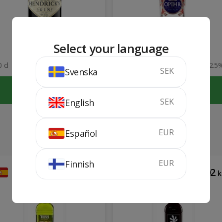
Hendrick's Gin
Opihr Dry Gin
Select your language
 cl
44%
70 cl
42.5
SEK
Svenska
KÖP
KÖP
SEK
English
EUR
Español
EUR
Finnish
264
302
kr
k