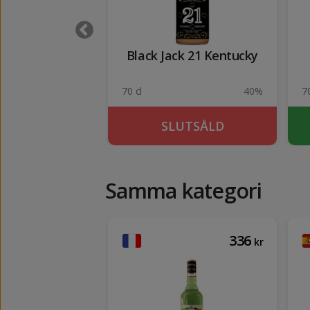
t's 1 lit
Black Jack 21 Kentucky
40%
70 cl
40%
70
KÖP
SLUTSÅLD
Samma kategori
140
336
kr
kr