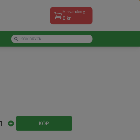
Min varukorg
0
kr
1
KÖP