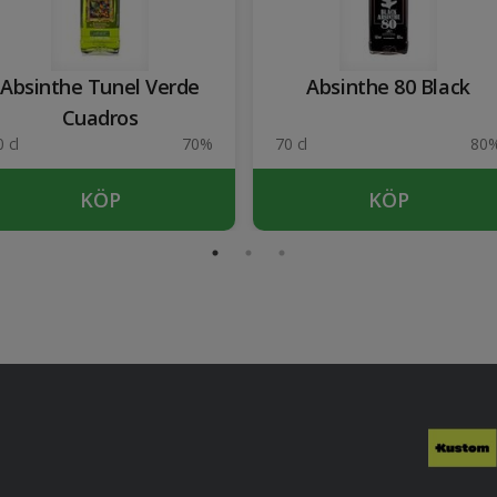
Absinthe Tunel Verde
Absinthe 80 Black
Cuadros
 cl
70%
70 cl
80
KÖP
KÖP