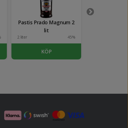
Pastis Prado Magnum 2
Ricard 4.5
lit
%
2 liter
45%
4.5 liter
KÖP
KÖP