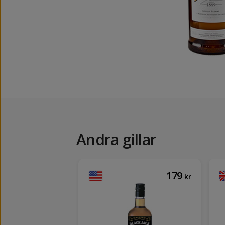
Andra gillar
215
179
kr
kr