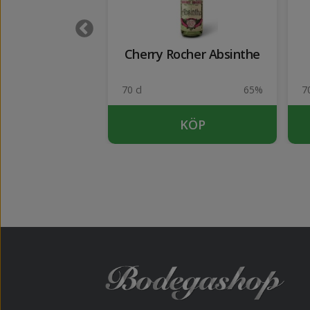
bonnet
Cherry Rocher Absinthe
14.8%
70 cl
65%
70
KÖP
KÖP