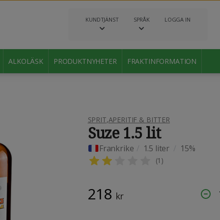
KUNDTJÄNST
SPRÅK
LOGGA IN
ALKOLÄSK
PRODUKTNYHETER
FRAKTINFORMATION
SPRIT
,
APERITIF & BITTER
Suze 1.5 lit
Frankrike
/
1.5 liter
/
15%
(
1
)
218
kr