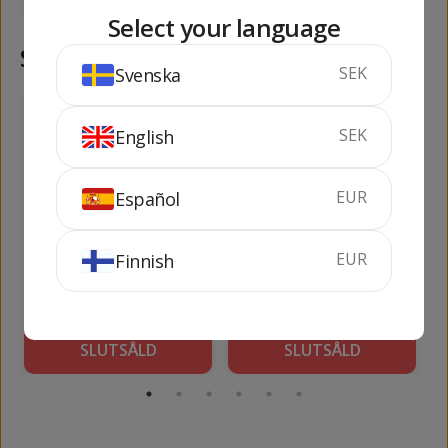
Select your language
Samma kategori
SEK
Svenska
505
792
kr
kr
SEK
English
EUR
Español
EUR
Finnish
H by Hine V.S.O.P.
Pierre de Segonzac
Fine Champagne
X.O.
70 cl
40%
70 cl
40%
SLUTSÅLD
SLUTSÅLD