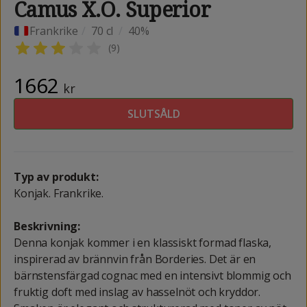
Camus X.O. Superior
Frankrike
/
70 cl
/
40%
(
9
)
1662
kr
SLUTSÅLD
Typ av produkt:
Konjak. Frankrike.
Beskrivning:
Denna konjak kommer i en klassiskt formad flaska,
inspirerad av brännvin från Borderies. Det är en
bärnstensfärgad cognac med en intensivt blommig och
fruktig doft med inslag av hasselnöt och kryddor.