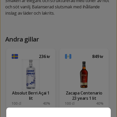
Smaken är elegant och strukturerad med toner av nöt
och söt vanilj. Balanserad slutsmak med ihållande
inslag av läder och lakrits.
Andra gillar
236
849
kr
kr
Absolut Berri Açai 1
Zacapa Centenario
lit
23 years 1 lit
100 cl
40%
100 cl
40%
SLUTSÅLD
KÖP