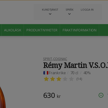
KUNDTJÄNST
SPRÅK
LOGGA IN
ALKOLÄSK
PRODUKTNYHETER
FRAKTINFORMATION
SPRIT
,
COGNAC
Rémy Martin V.S.O.
Frankrike
/
70 cl
/
40%
(
14
)
630
kr