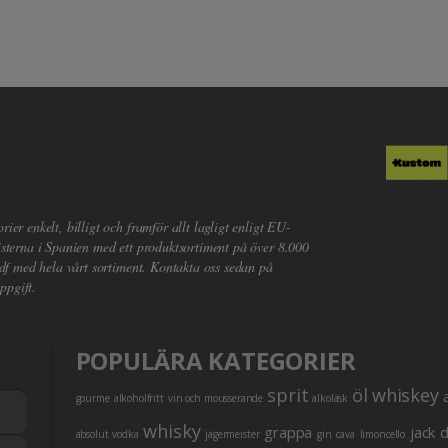
er enkelt, billigt och framför allt lagligt enligt EU-
sterna i Spanien med ett produktsortiment på över 8.000
df med hela vårt sortiment. Kontakta oss sedan på
ppgift.
POPULÄRA KATEGORIER
sprit
öl
whiskey
gourme
alkoholfritt
vin och mousserande
alkoläsk
whisky
grappa
jack 
absolut vodka
jägermeister
gin
cava
limoncello