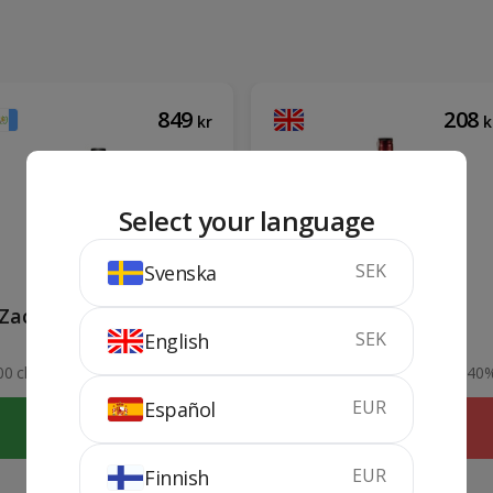
849
208
kr
k
Select your language
SEK
Svenska
Zacapa Centenario 23
Grant's (Plastic)
SEK
English
years 1 lit
00 cl
40%
100 cl
40
EUR
Español
KÖP
SLUTSÅLD
EUR
Finnish