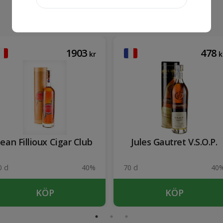
1903
478
kr
k
Jean Fillioux Cigar Club
Jules Gautret V.S.O.P.
 cl
40%
70 cl
40
KÖP
KÖP