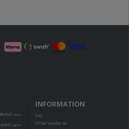
INFORMATION
alkohol
absint
FAQ
Så här handlar du
daniels
cognac