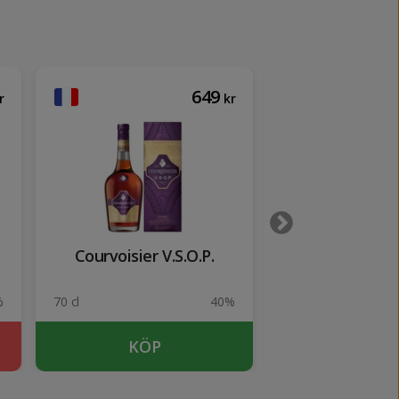
649
r
kr
Courvoisier V.S.O.P.
Captain Morg
lit
%
70 cl
40%
100 cl
KÖP
KÖP