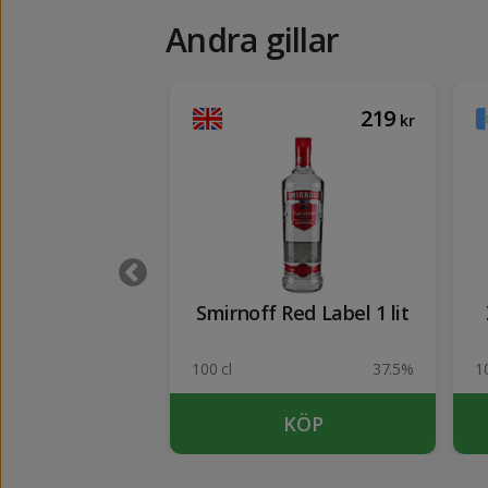
Andra gillar
216
219
kr
kr
acardi
Smirnoff Red Label 1 lit
37.5%
100 cl
37.5%
1
KÖP
KÖP