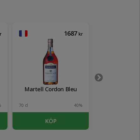
1687
r
kr
Martell Cordon Bleu
Martell X
%
70 cl
40%
70 cl
KÖP
KÖP