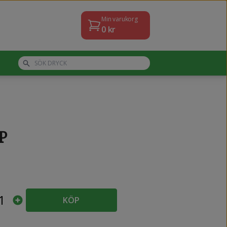
Min varukorg
0
kr
P
1
KÖP