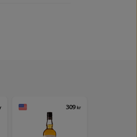
309
r
kr