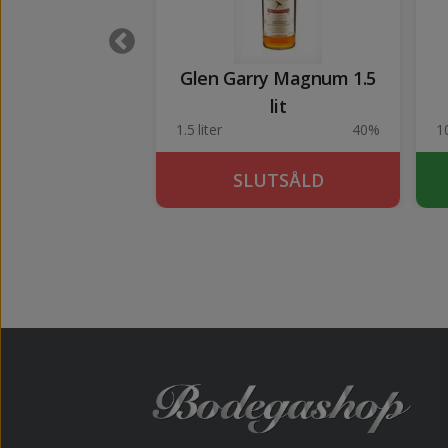
st Scotch 1 lit
Glen Garry Magnum 1.5
lit
40%
1.5 liter
40%
1
KÖP
SLUTSÅLD