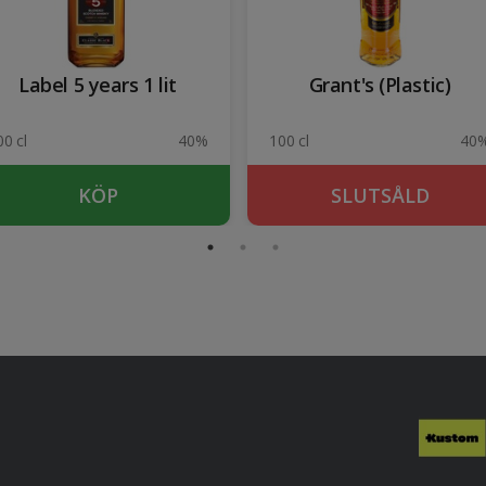
Label 5 years 1 lit
Grant's (Plastic)
00 cl
40%
100 cl
40
KÖP
SLUTSÅLD