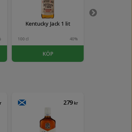
Kentucky Jack 1 lit
Plantation Orig
1 lit
%
100 cl
40%
100 cl
KÖP
KÖP
279
r
kr