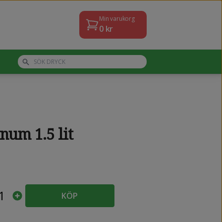
Min varukorg
0
kr
um 1.5 lit
1
KÖP