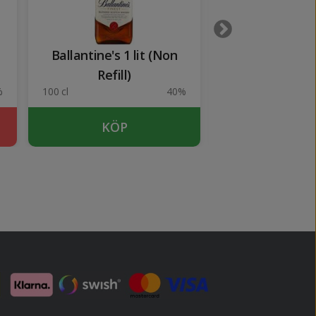
Ballantine's 1 lit (Non
Glenlivet 12 y
Refill)
%
100 cl
40%
70 cl
KÖP
KÖP