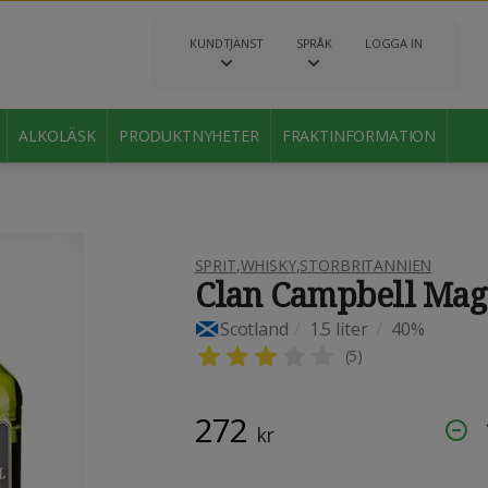
KUNDTJÄNST
SPRÅK
LOGGA IN
ALKOLÄSK
PRODUKTNYHETER
FRAKTINFORMATION
SPRIT
,
WHISKY
,
STORBRITANNIEN
Clan Campbell Magn
Scotland
/
1.5 liter
/
40%
(
5
)
272
kr