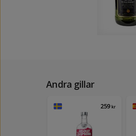
Andra gillar
189
259
kr
kr