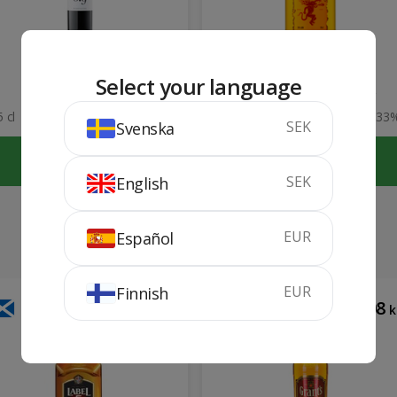
Abadal 3.9
Fireball Bourbon
Select your language
Cinnamon Whisky
2021
 cl
14%
70 cl
33
SEK
Svenska
KÖP
KÖP
SEK
English
EUR
Español
EUR
Finnish
219
208
kr
k