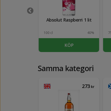
's Gin 1 lit
Absolut Raspberri 1 lit
37.5%
100 cl
40%
75
KÖP
KÖP
Samma kategori
189
273
kr
kr