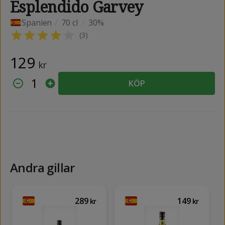
Esplendido Garvey
Spanien
/
70 cl
/
30%
(
3
)
129
kr
1
KÖP
Andra gillar
289
149
kr
kr