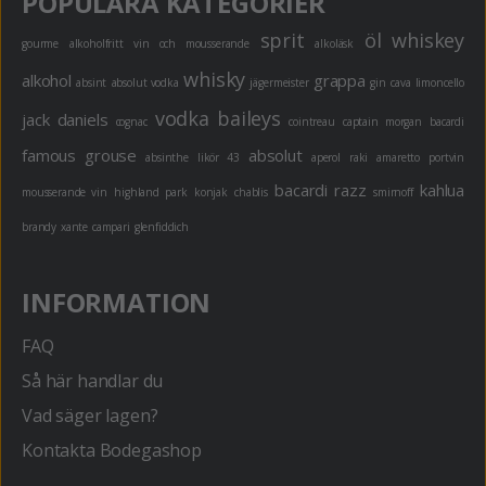
POPULÄRA KATEGORIER
sprit
öl
whiskey
gourme
alkoholfritt
vin och mousserande
alkoläsk
whisky
alkohol
grappa
absint
absolut vodka
jägermeister
gin
cava
limoncello
vodka
baileys
jack daniels
cognac
cointreau
captain morgan
bacardi
famous grouse
absolut
absinthe
likör 43
aperol
raki
amaretto
portvin
bacardi razz
kahlua
mousserande vin
highland park
konjak
chablis
smirnoff
brandy
xante
campari
glenfiddich
INFORMATION
FAQ
Så här handlar du
Vad säger lagen?
Kontakta Bodegashop