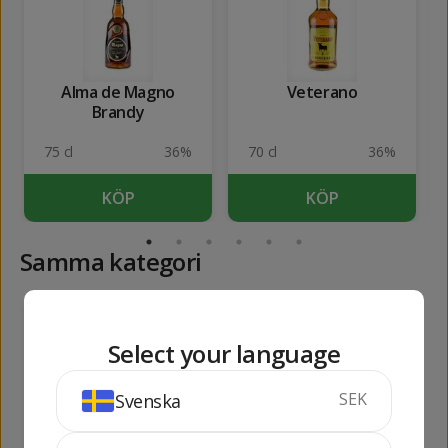
Alma de Magno
Veterano
Brandy
75 cl
36%
70 cl
36%
KÖP
KÖP
Samma kategori
100
255
kr
kr
Select your language
SEK
Svenska