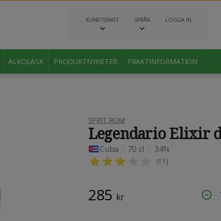
KUNDTJÄNST
SPRÅK
LOGGA IN
ALKOLÄSK
PRODUKTNYHETER
FRAKTINFORMATION
SPRIT
,
ROM
Legendario Elixir 
Cuba
/
70 cl
/
34%
(
11
)
285
kr