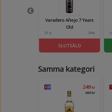
ey's 1 lit
Varadero Añejo 7 Years
Old
17%
70 cl
38%
1
KÖP
SLUTSÅLD
Samma kategori
269
249
kr
kr
269
kr