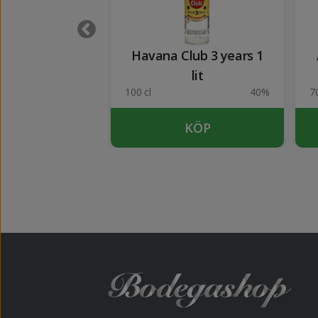
i Razz 1 lit
Havana Club 3 years 1
lit
32%
100 cl
40%
70
KÖP
KÖP