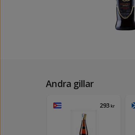
Andra gillar
259
293
kr
kr