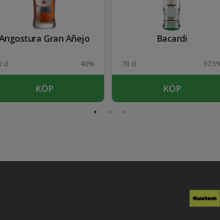
Angostura Gran Añejo
Bacardi
 cl
40%
70 cl
37.5
KÖP
KÖP