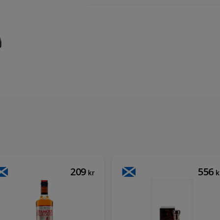
209
556
kr
k