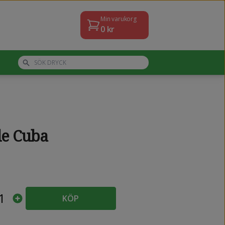
Min varukorg
0
kr
de Cuba
1
KÖP