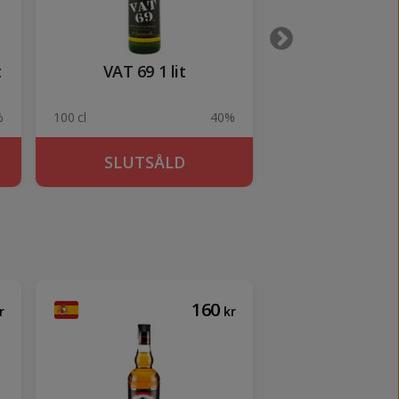
t
VAT 69 1 lit
Grant's (Pl
%
100 cl
40%
100 cl
SLUTSÅLD
SLUTSÅ
160
r
kr