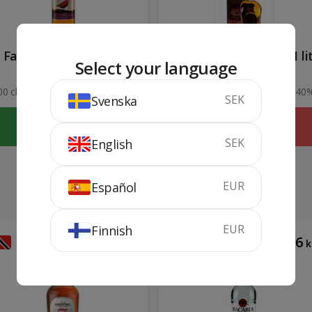
Famous Grouse 1 Lit
Cardhu 12 years old 1 li
Select your language
00 cl
40%
100 cl
40
SEK
Svenska
KÖP
SLUTSÅLD
SEK
English
EUR
Español
EUR
Finnish
357
216
kr
k