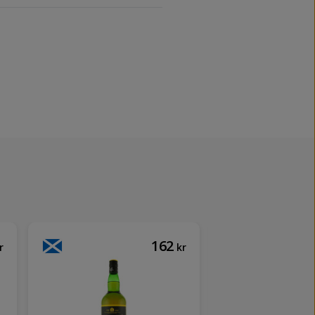
162
r
kr