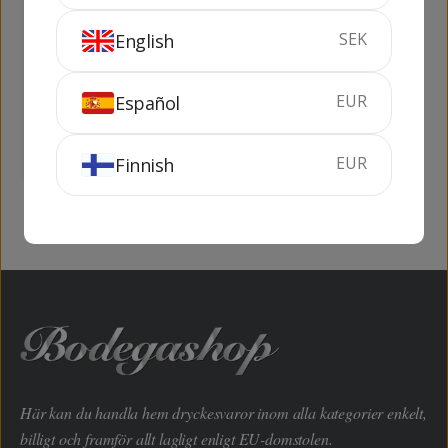
SEK
English
Soberano 1 lit
Tunel Napoleon 1
lit
EUR
Español
100 cl
30%
100 cl
30%
KÖP
KÖP
EUR
Finnish
Här kan du handla hem dryckesvaror inom alla kategorier enkelt,
billigt och framför allt lagligt enligt EU-domstolen.