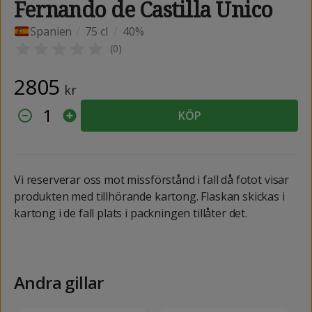
Fernando de Castilla Unico
Spanien
/
75 cl
/
40%
(
0
)
2805
kr
1
KÖP
Vi reserverar oss mot missförstånd i fall då fotot visar
produkten med tillhörande kartong. Flaskan skickas i
kartong i de fall plats i packningen tillåter det.
Andra gillar