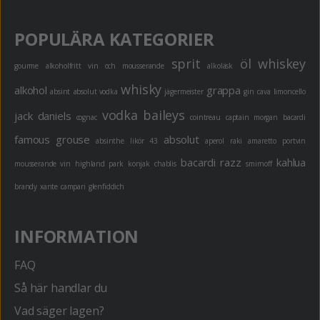
POPULÄRA KATEGORIER
sprit
öl
whiskey
gourme
alkoholfritt
vin och mousserande
alkoläsk
whisky
alkohol
grappa
absint
absolut vodka
jägermeister
gin
cava
limoncello
vodka
baileys
jack daniels
cognac
cointreau
captain morgan
bacardi
famous grouse
absolut
absinthe
likör 43
aperol
raki
amaretto
portvin
bacardi razz
kahlua
mousserande vin
highland park
konjak
chablis
smirnoff
brandy
xante
campari
glenfiddich
INFORMATION
FAQ
Så här handlar du
Vad säger lagen?