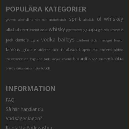
POPULÄRA KATEGORIER
sprit
öl
whiskey
gourme
alkoholfritt
vin och mousserande
alkoläsk
whisky
alkohol
grappa
absint
absolut vodka
jägermeister
gin
cava
limoncello
vodka
baileys
jack daniels
cognac
cointreau
captain morgan
bacardi
famous grouse
absolut
absinthe
likör 43
aperol
raki
amaretto
portvin
bacardi razz
kahlua
mousserande vin
highland park
konjak
chablis
smirnoff
brandy
xante
campari
glenfiddich
INFORMATION
FAQ
Så här handlar du
Vad säger lagen?
Kontakta Bodegashop