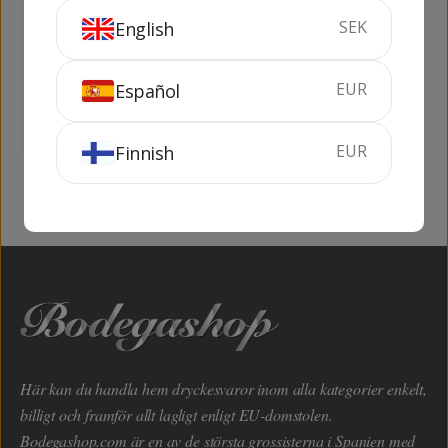
SEK
English
Tunel Hierbas
Aiguanaf Compost
Dulces 1 lit
EUR
100 cl
22%
70 cl
24%
Español
KÖP
KÖP
EUR
Finnish
Här kan du handla hem dryckesvaror inom alla kategorier enkelt,
billigt och framför allt lagligt enligt EU-domstolen.
Bodegashop.com är en av de största grossisterna i Spanien med