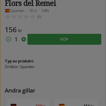
Flors del Remei
Spanien
/
70 cl
/
34%
(
0
)
156
kr
1
KÖP
Typ av produkt:
Örtlikör. Spanien.
Andra gillar
239
156