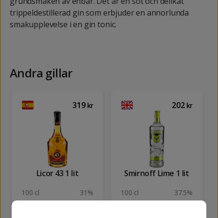
grundsmaken av enbär. Det är en söt och delikat
trippeldestillerad gin som erbjuder en annorlunda
smakupplevelse i en gin tonic.
Andra gillar
319
202
kr
kr
Licor 43 1 lit
Smirnoff Lime 1 lit
100 cl
31%
100 cl
37.5%
KÖP
SLUTSÅLD