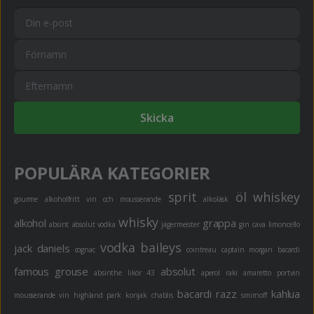
Skicka
POPULÄRA KATEGORIER
sprit
öl
whiskey
gourme
alkoholfritt
vin och mousserande
alkoläsk
whisky
alkohol
grappa
absint
absolut vodka
jägermeister
gin
cava
limoncello
vodka
baileys
jack daniels
cognac
cointreau
captain morgan
bacardi
famous grouse
absolut
absinthe
likör 43
aperol
raki
amaretto
portvin
bacardi razz
kahlua
mousserande vin
highland park
konjak
chablis
smirnoff