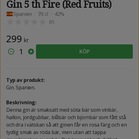
Gin 5 th Fire (Red Fruits)
Spanien
/
70 cl
/
42%
(
0
)
299
kr
1
KÖP
Typ av produkt:
Gin. Spanien.
Beskrivning:
Denna gin är smaksatt med söta bär som vinbär,
hallon, jordgubbar, blåbär och björnbär som fått stå
och dra i vätskan så att ginen får en rosa färg och en
tydlig smak av röda bär, men utan att tappa