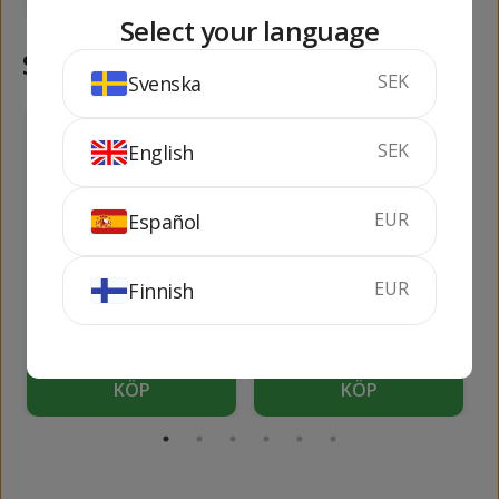
Select your language
Samma kategori
SEK
Svenska
449
479
kr
kr
SEK
English
EUR
Español
EUR
Finnish
The London Gin Nº
Bulldog Bold Black
1
70 cl
43%
70 cl
47%
KÖP
KÖP