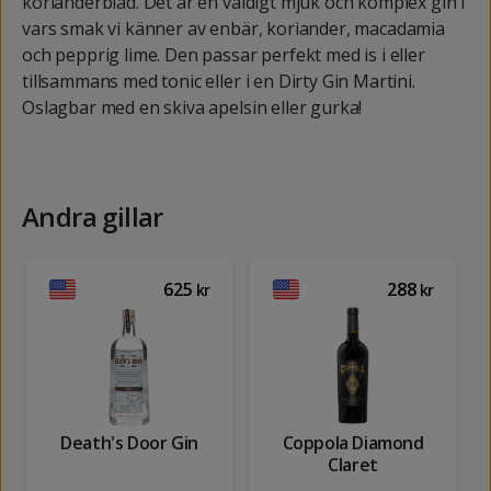
korianderblad. Det är en väldigt mjuk och komplex gin i
vars smak vi känner av enbär, koriander, macadamia
och pepprig lime. Den passar perfekt med is i eller
tillsammans med tonic eller i en Dirty Gin Martini.
Oslagbar med en skiva apelsin eller gurka!
Andra gillar
625
288
kr
kr
Death's Door Gin
Coppola Diamond
Claret