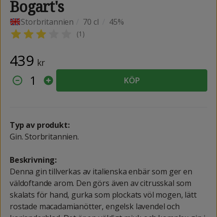
Bogart's
Storbritannien
/
70 cl
/
45%
(
1
)
439
kr
1
KÖP
Typ av produkt:
Gin. Storbritannien.
Beskrivning:
Denna gin tillverkas av italienska enbär som ger en
väldoftande arom. Den görs även av citrusskal som
skalats för hand, gurka som plockats völ mogen, lätt
rostade macadamianötter, engelsk lavendel och