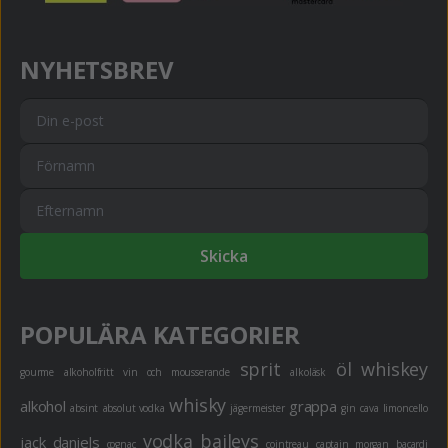
NYHETSBREV
Skicka
POPULÄRA KATEGORIER
sprit
öl
whiskey
gourme
alkoholfritt
vin och mousserande
alkoläsk
whisky
alkohol
grappa
absint
absolut vodka
jägermeister
gin
cava
limoncello
vodka
baileys
jack daniels
cognac
cointreau
captain morgan
bacardi