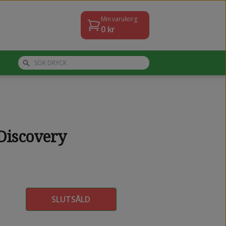
Min varukorg
0
kr
Discovery
SLUTSÅLD