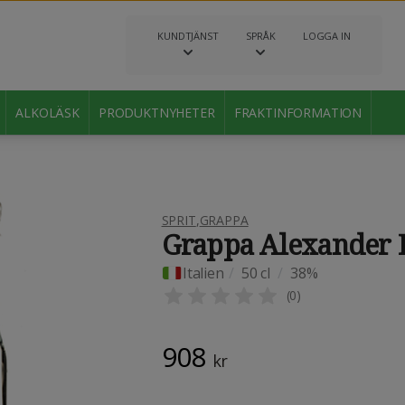
KUNDTJÄNST
SPRÅK
LOGGA IN
ALKOLÄSK
PRODUKTNYHETER
FRAKTINFORMATION
SPRIT
,
GRAPPA
Grappa Alexander 
Italien
/
50 cl
/
38%
(
0
)
908
kr