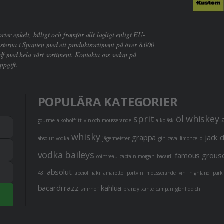
er enkelt, billigt och framför allt lagligt enligt EU-
sterna i Spanien med ett produktsortiment på över 8.000
df med hela vårt sortiment. Kontakta oss sedan på
ppgift.
POPULÄRA KATEGORIER
sprit
öl
whiskey
gourme
alkoholfritt
vin och mousserande
alkoläsk
whisky
grappa
jack 
absolut vodka
jägermeister
gin
cava
limoncello
vodka
baileys
famous grous
cointreau
captain morgan
bacardi
absolut
43
aperol
raki
amaretto
portvin
mousserande vin
highland park
bacardi razz
kahlua
smirnoff
brandy
xante
campari
glenfiddich