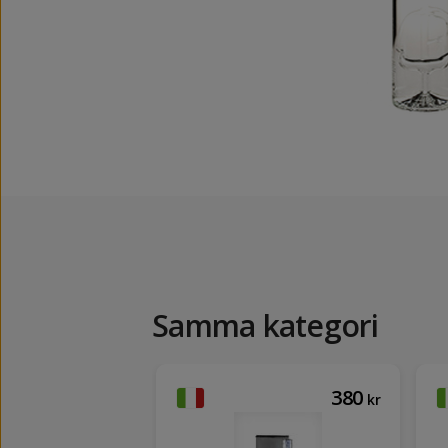
Samma kategori
692
380
kr
kr