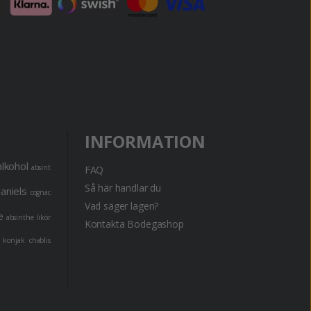
INFORMATION
alkohol
absint
FAQ
Så här handlar du
daniels
cognac
Vad säger lagen?
e
absinthe
likör
Kontakta Bodegashop
konjak
chablis