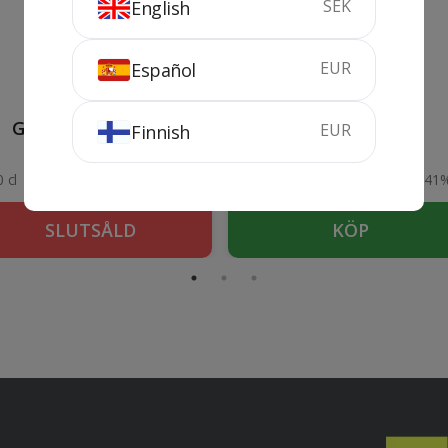
SEK
English
EUR
Español
Grappa Martelletti
Marzadro Giare
EUR
Finnish
Invecchiata
Amarone
 cl
42%
70 cl
41
SLUTSÅLD
KÖP