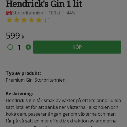
Hendrick's Gin 1 lit
Storbritannien
/
100 cl
/
44%
(
1
)
599
kr
1
KÖP
Typ av produkt:
Premium Gin. Storbritannien.
Beskrivning:
Hendrick's gin får smak av växter på ett lite annorlunda
sätt. Istället för att sänka ner växterna i alkoholen och
koka dem, passerar ångan genom växterna och man
får på så sätt en mer effektiv extraktion av aromerna