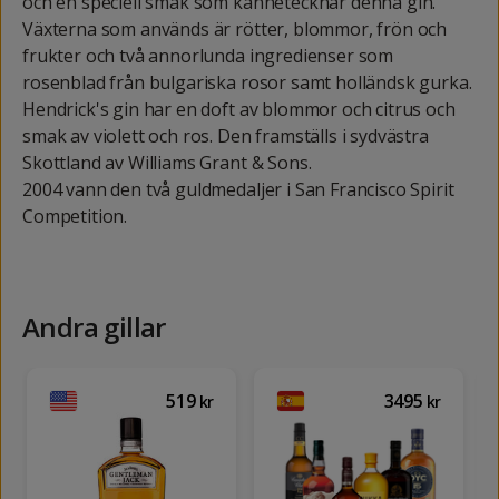
och en speciell smak som kännetecknar denna gin.
Växterna som används är rötter, blommor, frön och
frukter och två annorlunda ingredienser som
rosenblad från bulgariska rosor samt holländsk gurka.
Hendrick's gin har en doft av blommor och citrus och
smak av violett och ros. Den framställs i sydvästra
Skottland av Williams Grant & Sons.
2004 vann den två guldmedaljer i San Francisco Spirit
Competition.
Andra gillar
519
3495
kr
kr