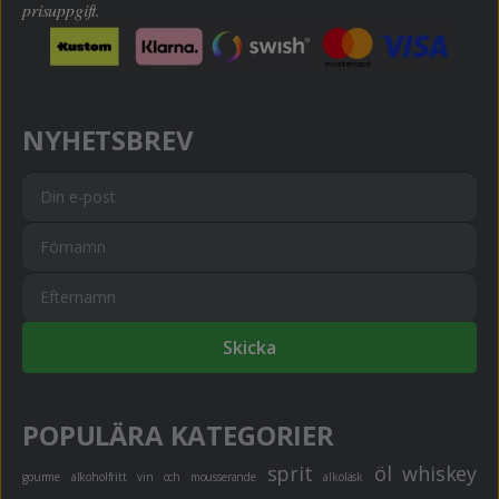
prisuppgift.
NYHETSBREV
Skicka
POPULÄRA KATEGORIER
sprit
öl
whiskey
gourme
alkoholfritt
vin och mousserande
alkoläsk