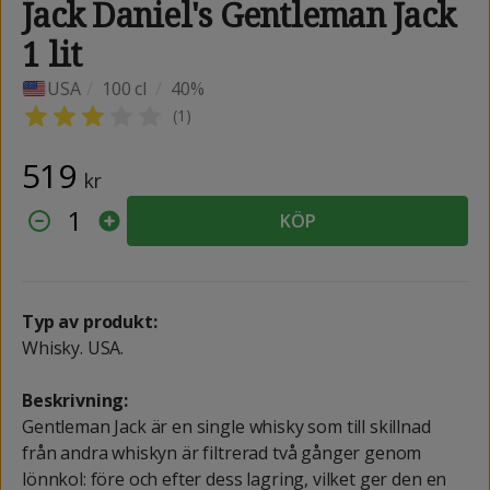
Jack Daniel's Gentleman Jack
1 lit
USA
/
100 cl
/
40%
(
1
)
519
kr
1
KÖP
Typ av produkt:
Whisky. USA.
Beskrivning:
Gentleman Jack är en single whisky som till skillnad
från andra whiskyn är filtrerad två gånger genom
lönnkol: före och efter dess lagring, vilket ger den en