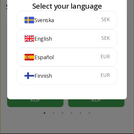
Select your language
Samma kategori
SEK
Svenska
188
399
kr
kr
SEK
English
EUR
Español
Kentucky Jack
Bulleit Bourbon 1 lit
Bourborn
EUR
Finnish
70 cl
40%
100 cl
45%
KÖP
KÖP