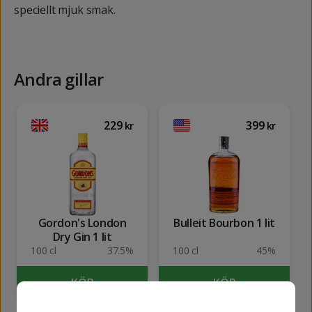
speciellt mjuk smak.
Andra gillar
229
399
kr
kr
Gordon's London
Bulleit Bourbon 1 lit
Dry Gin 1 lit
100 cl
37.5%
100 cl
45%
KÖP
KÖP