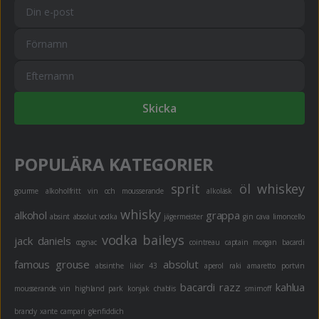
Skicka
POPULÄRA KATEGORIER
sprit
öl
whiskey
gourme
alkoholfritt
vin och mousserande
alkoläsk
whisky
alkohol
grappa
absint
absolut vodka
jägermeister
gin
cava
limoncello
vodka
baileys
jack daniels
cognac
cointreau
captain morgan
bacardi
famous grouse
absolut
absinthe
likör 43
aperol
raki
amaretto
portvin
bacardi razz
kahlua
mousserande vin
highland park
konjak
chablis
smirnoff
brandy
xante
campari
glenfiddich