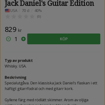
Jack Daniel's Guitar Edition
USA
/
70 cl
/
40%
(
0
)
829
kr
1
KÖP
Typ av produkt
Whisky. USA.
Beskrivning
Specialutgåva. Den klassiska Jack Daniel's flaskan i ett
häftigt gitarrfodral och med gitarr kork.
Gyllene färg med rödlätt skimmer. Arom av oljiga