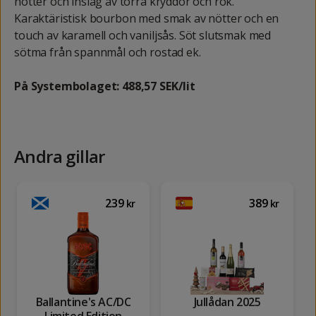
nötter och inslag av torra kryddor och rök.
Karaktäristisk bourbon med smak av nötter och en
touch av karamell och vaniljsås. Söt slutsmak med
sötma från spannmål och rostad ek.
På Systembolaget: 488,57 SEK/lit
Andra gillar
239
389
kr
kr
Ballantine's AC/DC
Jullådan 2025