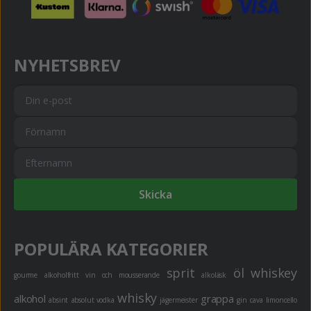
NYHETSBREV
Skicka
POPULÄRA KATEGORIER
sprit
öl
whiskey
gourme
alkoholfritt
vin och mousserande
alkoläsk
whisky
alkohol
grappa
absint
absolut vodka
jägermeister
gin
cava
limoncello