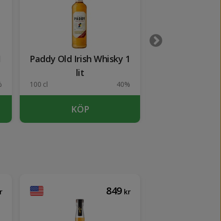
1
Paddy Old Irish Whisky 1
Larsen V.S. R
lit
%
100 cl
40%
100 cl
KÖP
KÖP
849
r
kr