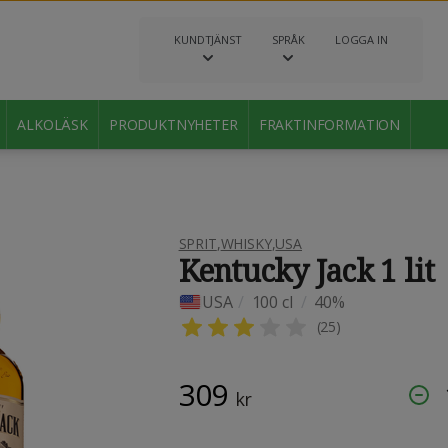
KUNDTJÄNST
SPRÅK
LOGGA IN
ALKOLÄSK
PRODUKTNYHETER
FRAKTINFORMATION
SPRIT
,
WHISKY
,
USA
Kentucky Jack 1 lit
USA
/
100 cl
/
40%
(
25
)
309
kr