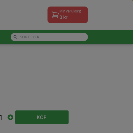
Min varukorg
0
kr
1
KÖP