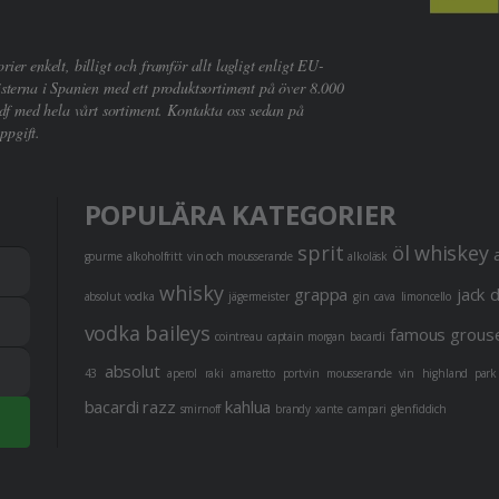
er enkelt, billigt och framför allt lagligt enligt EU-
sterna i Spanien med ett produktsortiment på över 8.000
df med hela vårt sortiment. Kontakta oss sedan på
ppgift.
POPULÄRA KATEGORIER
sprit
öl
whiskey
gourme
alkoholfritt
vin och mousserande
alkoläsk
whisky
grappa
jack 
absolut vodka
jägermeister
gin
cava
limoncello
vodka
baileys
famous grous
cointreau
captain morgan
bacardi
absolut
43
aperol
raki
amaretto
portvin
mousserande vin
highland park
bacardi razz
kahlua
smirnoff
brandy
xante
campari
glenfiddich