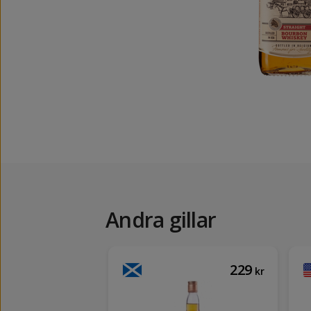
Andra gillar
189
229
kr
kr