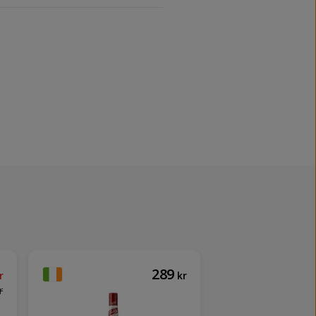
289
r
kr
r