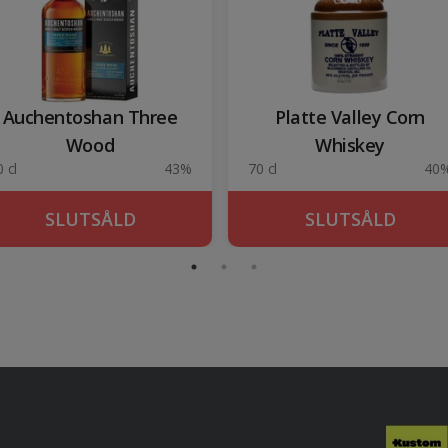
Auchentoshan Three
Platte Valley Corn
Wood
Whiskey
 cl
43%
70 cl
40
SLUTSÅLD
SLUTSÅLD