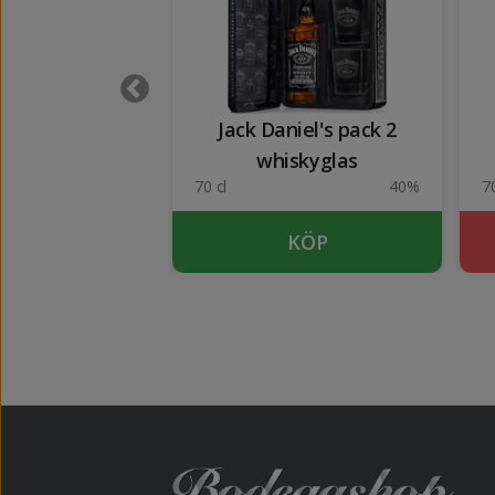
ever Bourbon 1
Jack Daniel's pack 2
lit
whiskyglas
40%
70 cl
40%
70
KÖP
KÖP