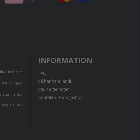
INFORMATION
alkohol
absint
FAQ
Så här handlar du
daniels
cognac
Vad säger lagen?
e
absinthe
likör
Kontakta Bodegashop
konjak
chablis