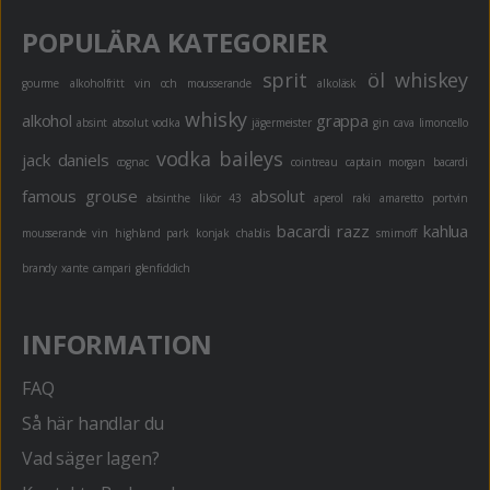
POPULÄRA KATEGORIER
sprit
öl
whiskey
gourme
alkoholfritt
vin och mousserande
alkoläsk
whisky
alkohol
grappa
absint
absolut vodka
jägermeister
gin
cava
limoncello
vodka
baileys
jack daniels
cognac
cointreau
captain morgan
bacardi
famous grouse
absolut
absinthe
likör 43
aperol
raki
amaretto
portvin
bacardi razz
kahlua
mousserande vin
highland park
konjak
chablis
smirnoff
brandy
xante
campari
glenfiddich
INFORMATION
FAQ
Så här handlar du
Vad säger lagen?