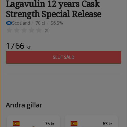
Lagavulin 12 years Cask
Strength Special Release
Scotland
/
70 cl
/
56.5%
(
0
)
1766
kr
SLUTSÅLD
Andra gillar
75
63
kr
kr