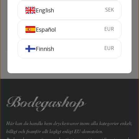
SEK
English
Glen Garry
Ballantine's 30
Magnum 1.5 lit
years
EUR
Español
1.5 liter
40%
70 cl
43%
SLUTSÅLD
KÖP
EUR
Finnish
Här kan du handla hem dryckesvaror inom alla kategorier enkelt,
billigt och framför allt lagligt enligt EU-domstolen.