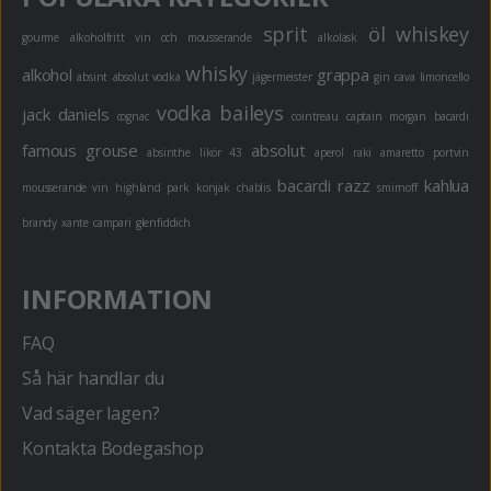
sprit
öl
whiskey
gourme
alkoholfritt
vin och mousserande
alkoläsk
whisky
alkohol
grappa
absint
absolut vodka
jägermeister
gin
cava
limoncello
vodka
baileys
jack daniels
cognac
cointreau
captain morgan
bacardi
famous grouse
absolut
absinthe
likör 43
aperol
raki
amaretto
portvin
bacardi razz
kahlua
mousserande vin
highland park
konjak
chablis
smirnoff
brandy
xante
campari
glenfiddich
INFORMATION
FAQ
Så här handlar du
Vad säger lagen?
Kontakta Bodegashop