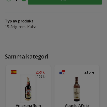
Typ av produkt:
15-årig rom. Kuba.
Samma kategori
259
215
kr
kr
279
kr
Amazona Rom
Abuelo Añejo