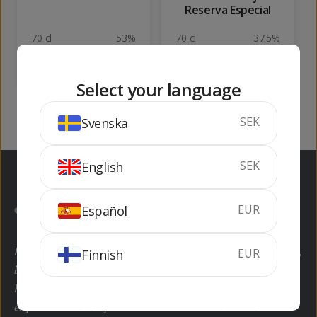
Reserva Especial
70 cl
53%
70 cl
37.5%
KÖP
KÖP
Select your language
SEK
Svenska
SEK
English
EUR
Español
Här kan du handla hem dryckesvaror inom alla kategorier enkelt,
EUR
Finnish
billigt och framför allt lagligt enligt EU-domstolen.
Bodegashop.com är en av de största grossisterna i Spanien med
ett produktsortiment på över 8.000 artiklar. Saknar du en vara