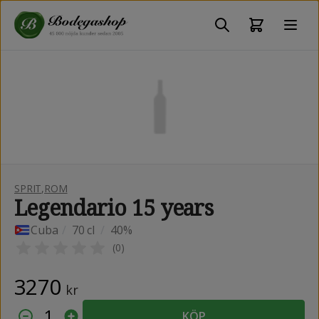
SPRIT
,
ROM
Legendario 15 years
Cuba
/
70 cl
/
40%
(
0
)
3270
kr
1
KÖP