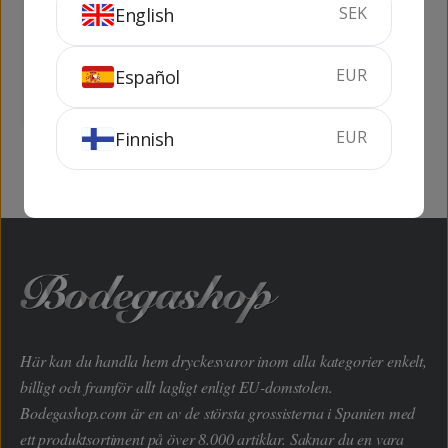
SEK
English
Reserva
70 cl
38%
70 cl
40%
EUR
Español
KÖP
KÖP
EUR
Finnish
Här kan du handla hem dryckesvaror inom alla kategorier enkelt,
billigt och framför allt lagligt enligt EU-domstolen.
Bodegashop.com är en av de största grossisterna i Spanien med
ett produktsortiment på över 8.000 artiklar. Saknar du en vara