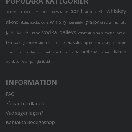
POPULÄRA KATEGORIER
sprit
öl
whiskey
gourme
alkoholfritt
vin och mousserande
alkoläsk
whisky
alkohol
grappa
absint
absolut vodka
jägermeister
gin
cava
limoncello
vodka
baileys
jack daniels
cognac
cointreau
captain morgan
bacardi
famous grouse
absolut
absinthe
likör 43
aperol
raki
amaretto
portvin
bacardi razz
kahlua
mousserande vin
highland park
konjak
chablis
smirnoff
brandy
xante
campari
glenfiddich
INFORMATION
FAQ
Så här handlar du
Vad säger lagen?
Kontakta Bodegashop