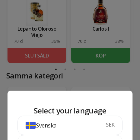
Lepanto Oloroso
Carlos I
Viejo
70 cl
36%
70 cl
38%
SLUTSÅLD
KÖP
Samma kategori
409
234
kr
kr
Select your language
SEK
Svenska
Carlos I
Lustau Solera