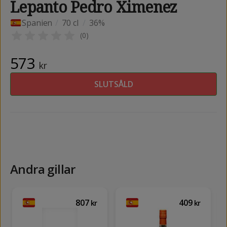
Lepanto Pedro Ximenez
Spanien
/
70 cl
/
36%
(
0
)
573
kr
SLUTSÅLD
Andra gillar
807
409
kr
kr