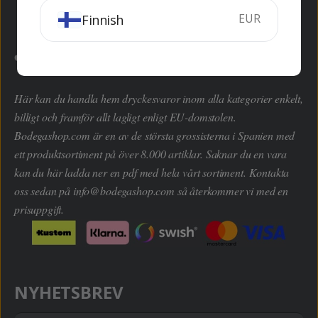
EUR
Finnish
Här kan du handla hem dryckesvaror inom alla kategorier enkelt,
billigt och framför allt lagligt enligt EU-domstolen.
Bodegashop.com är en av de största grossisterna i Spanien med
ett produktsortiment på över 8.000 artiklar. Saknar du en vara
kan du här ladda ner en pdf med hela vårt sortiment. Kontakta
oss sedan på
info@bodegashop.com
så återkommer vi med en
prisuppgift.
NYHETSBREV