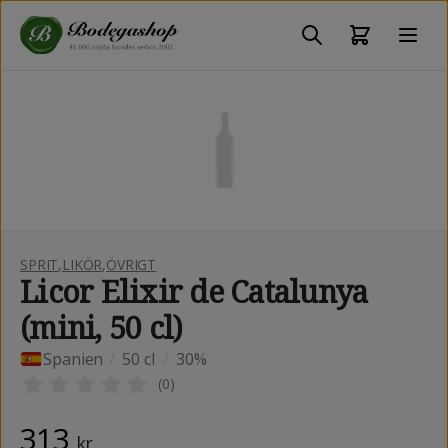
SPRIT
,
LIKÖR
,
ÖVRIGT
Licor Elixir de Catalunya
(mini, 50 cl)
Spanien
/
50 cl
/
30%
(
0
)
313
kr