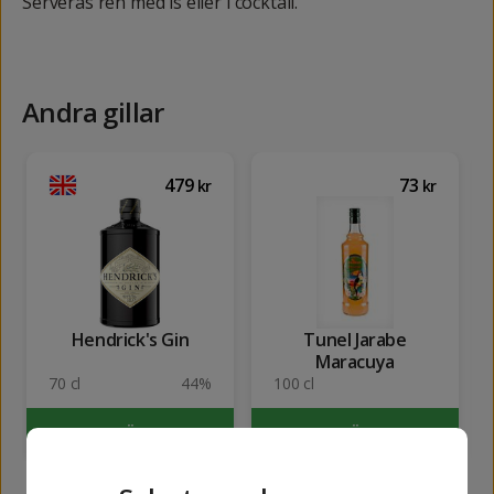
Serveras ren med is eller i cocktail.
Andra gillar
479
73
kr
kr
Hendrick's Gin
Tunel Jarabe
Maracuya
70 cl
44%
100 cl
KÖP
KÖP