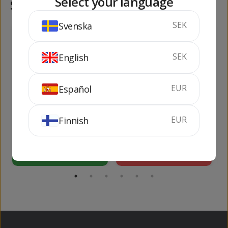
Select your language
Samma kategori
SEK
Svenska
119
96
kr
kr
SEK
English
EUR
Español
Teichenne
Caiman Love
EUR
Finnish
Manzana Verde
Raspberry
70 cl
20%
70 cl
16%
KÖP
SLUTSÅLD