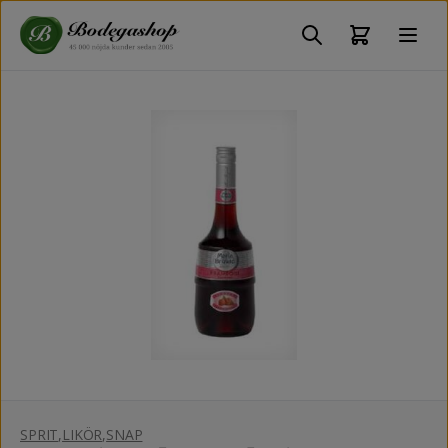
SPRIT
,
LIKÖR
,
SNAP