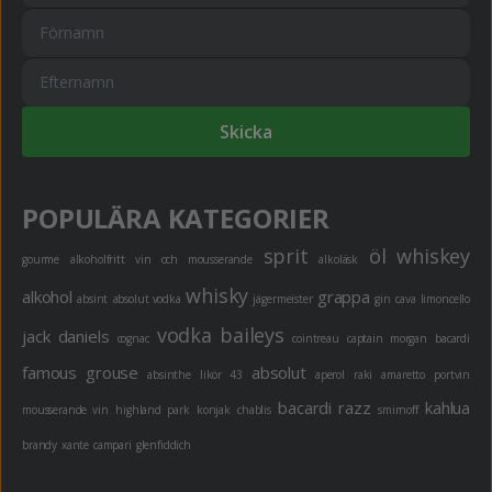
Skicka
POPULÄRA KATEGORIER
sprit
öl
whiskey
gourme
alkoholfritt
vin och mousserande
alkoläsk
whisky
alkohol
grappa
absint
absolut vodka
jägermeister
gin
cava
limoncello
vodka
baileys
jack daniels
cognac
cointreau
captain morgan
bacardi
famous grouse
absolut
absinthe
likör 43
aperol
raki
amaretto
portvin
bacardi razz
kahlua
mousserande vin
highland park
konjak
chablis
smirnoff
brandy
xante
campari
glenfiddich