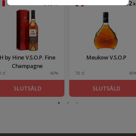
505
472
kr
k
H by Hine V.S.O.P. Fine
Meukow V.S.O.P
Champagne
 cl
40%
70 cl
40
SLUTSÅLD
SLUTSÅLD