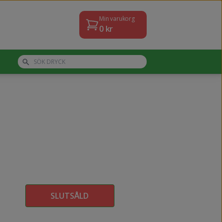
Min varukorg
0
kr
SLUTSÅLD