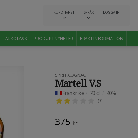
KUNDTJÄNST
SPRÅK
LOGGA IN
ALKOLÄSK
PRODUKTNYHETER
FRAKTINFORMATION
SPRIT
,
COGNAC
Martell V.S
Frankrike
/
70 cl
/
40%
(
9
)
375
kr