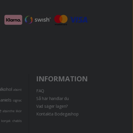
INFORMATION
alkohol
absint
FAQ
Så här handlar du
daniels
cognac
Vad säger lagen?
e
absinthe
likör
Kontakta Bodegashop
konjak
chablis