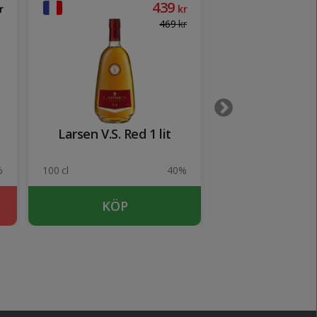
439
r
kr
469
kr
Larsen V.S. Red 1 lit
Camus X.O. S
%
100 cl
40%
70 cl
KÖP
SLUTSÅ