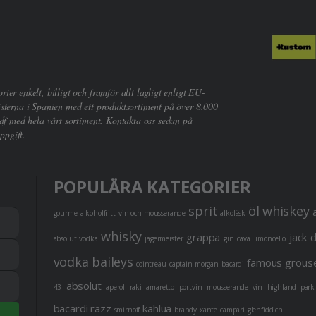
er enkelt, billigt och framför allt lagligt enligt EU-
sterna i Spanien med ett produktsortiment på över 8.000
df med hela vårt sortiment. Kontakta oss sedan på
ppgift.
POPULÄRA KATEGORIER
sprit
öl
whiskey
gourme
alkoholfritt
vin och mousserande
alkoläsk
whisky
grappa
jack 
absolut vodka
jägermeister
gin
cava
limoncello
vodka
baileys
famous grous
cointreau
captain morgan
bacardi
absolut
43
aperol
raki
amaretto
portvin
mousserande vin
highland park
bacardi razz
kahlua
smirnoff
brandy
xante
campari
glenfiddich