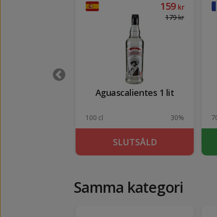
369
159
kr
kr
179
kr
reau 1 lit
Aguascalientes 1 lit
40%
100 cl
30%
70
KÖP
SLUTSÅLD
Samma kategori