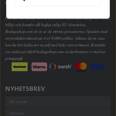
Här kan du handla hem dryckesvaror inom alla kategorier enkelt,
billigt och framför allt lagligt enligt EU-domstolen.
Bodegashop.com är en av de största grossisterna i Spanien med
ett produktsortiment på över 8.000 artiklar. Saknar du en vara
kan du här ladda ner en pdf med hela vårt sortiment. Kontakta
oss sedan på
info@bodegashop.com
så återkommer vi med en
prisuppgift.
NYHETSBREV