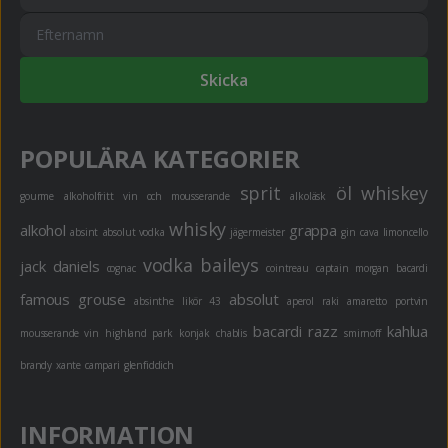
Skicka
POPULÄRA KATEGORIER
sprit
öl
whiskey
gourme
alkoholfritt
vin och mousserande
alkoläsk
whisky
alkohol
grappa
absint
absolut vodka
jägermeister
gin
cava
limoncello
vodka
baileys
jack daniels
cognac
cointreau
captain morgan
bacardi
famous grouse
absolut
absinthe
likör 43
aperol
raki
amaretto
portvin
bacardi razz
kahlua
mousserande vin
highland park
konjak
chablis
smirnoff
brandy
xante
campari
glenfiddich
INFORMATION