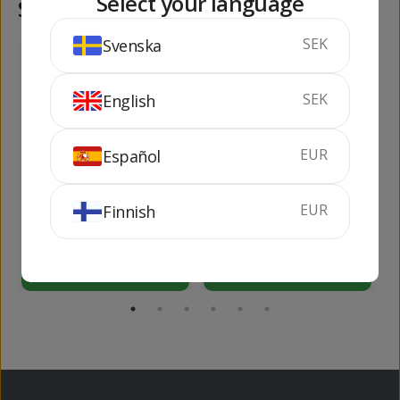
Select your language
Samma kategori
SEK
Svenska
656
204
kr
kr
SEK
English
EUR
Español
Tanqueray Lovage
MG Extra Seco
EUR
Finnish
1 Lit
100 cl
47.3%
70 cl
40%
KÖP
KÖP