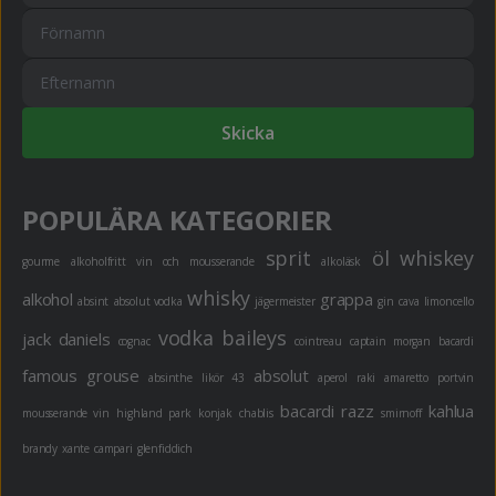
Skicka
POPULÄRA KATEGORIER
sprit
öl
whiskey
gourme
alkoholfritt
vin och mousserande
alkoläsk
whisky
alkohol
grappa
absint
absolut vodka
jägermeister
gin
cava
limoncello
vodka
baileys
jack daniels
cognac
cointreau
captain morgan
bacardi
famous grouse
absolut
absinthe
likör 43
aperol
raki
amaretto
portvin
bacardi razz
kahlua
mousserande vin
highland park
konjak
chablis
smirnoff
brandy
xante
campari
glenfiddich