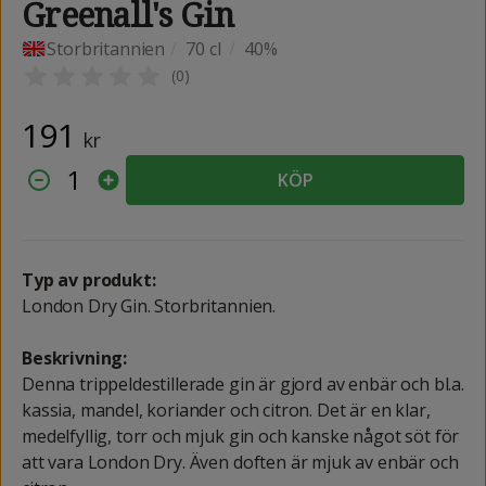
Greenall's Gin
Storbritannien
/
70 cl
/
40%
(
0
)
191
kr
1
KÖP
Typ av produkt:
London Dry Gin. Storbritannien.
Beskrivning:
Denna trippeldestillerade gin är gjord av enbär och bl.a.
kassia, mandel, koriander och citron. Det är en klar,
medelfyllig, torr och mjuk gin och kanske något söt för
att vara London Dry. Även doften är mjuk av enbär och