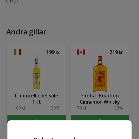
citron.
Andra gillar
199
219
kr
kr
Limoncello del Sole
Fireball Bourbon
1 lit
Cinnamon Whisky
100 cl
30%
70 cl
33%
KÖP
KÖP