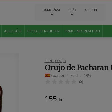
KUNDTJÄNST
SPRÅK
LOGGA IN
ALKOLÄSK
PRODUKTNYHETER
FRAKTINFORMATION
SPRIT
,
ORUJO
Orujo de Pacharan
Spanien
/
70 cl
/
19%
(
0
)
155
kr