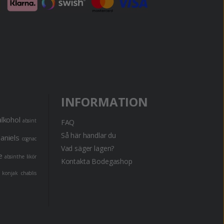
INFORMATION
alkohol
absint
FAQ
Så här handlar du
daniels
cognac
Vad säger lagen?
e
absinthe
likör
Kontakta Bodegashop
konjak
chablis