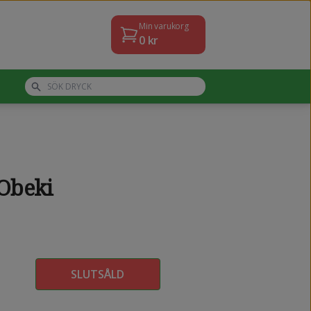
Min varukorg
0
kr
 Obeki
SLUTSÅLD