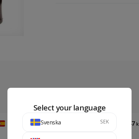
Select your language
SEK
Svenska
203
247
kr
k