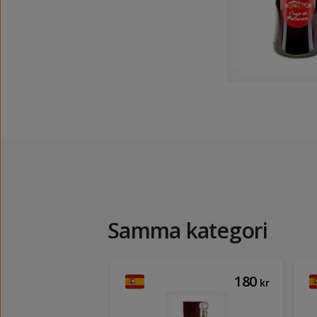
Samma kategori
113
180
kr
kr