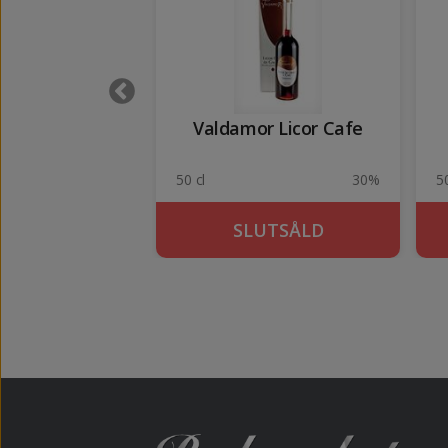
Frade Tostada
Valdamor Licor Cafe
30%
50 cl
30%
50
KÖP
SLUTSÅLD