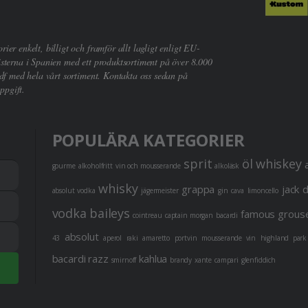
er enkelt, billigt och framför allt lagligt enligt EU-
sterna i Spanien med ett produktsortiment på över 8.000
df med hela vårt sortiment. Kontakta oss sedan på
ppgift.
POPULÄRA KATEGORIER
sprit
öl
whiskey
gourme
alkoholfritt
vin och mousserande
alkoläsk
whisky
grappa
jack 
absolut vodka
jägermeister
gin
cava
limoncello
vodka
baileys
famous grous
cointreau
captain morgan
bacardi
absolut
43
aperol
raki
amaretto
portvin
mousserande vin
highland park
bacardi razz
kahlua
smirnoff
brandy
xante
campari
glenfiddich