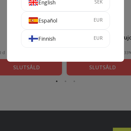
SEK
English
EUR
Español
Fayal Orujo
Sierra del Oso Mix Oruj
EUR
Finnish
 cl
40%
60 cl
33
SLUTSÅLD
SLUTSÅLD