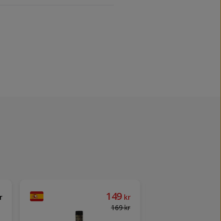
149
r
kr
169
kr