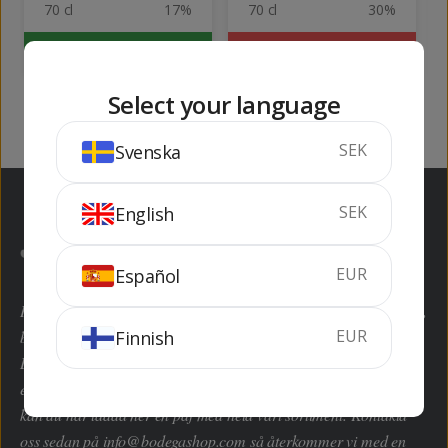
70 cl
17%
70 cl
30%
KÖP
SLUTSÅLD
Select your language
SEK
Svenska
SEK
English
EUR
Español
Här kan du handla hem dryckesvaror inom alla kategorier enkelt,
EUR
Finnish
billigt och framför allt lagligt enligt EU-domstolen.
Bodegashop.com är en av de största grossisterna i Spanien med
ett produktsortiment på över 8.000 artiklar. Saknar du en vara
kan du här ladda ner en pdf med hela vårt sortiment. Kontakta
oss sedan på
info@bodegashop.com
så återkommer vi med en