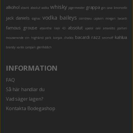
whisky
alkohol
grappa
absint
absolut vodka
jägermeister
gin
cava
limoncello
vodka
baileys
jack daniels
cognac
cointreau
captain morgan
bacardi
famous grouse
absolut
absinthe
likör 43
aperol
raki
amaretto
portvin
bacardi razz
kahlua
mousserande vin
highland park
konjak
chablis
smirnoff
brandy
xante
campari
glenfiddich
INFORMATION
FAQ
Så här handlar du
Vad säger lagen?
Kontakta Bodegashop