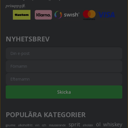
prisuppgift.
NYHETSBREV
Skicka
POPULÄRA KATEGORIER
sprit
öl
whiskey
gourme
alkoholfritt
vin och mousserande
alkoläsk