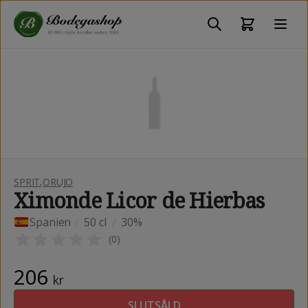
SPRIT
,
ORUJO
Ximonde Licor de Hierbas
Spanien
/
50 cl
/
30%
(
0
)
206
kr
SLUTSÅLD