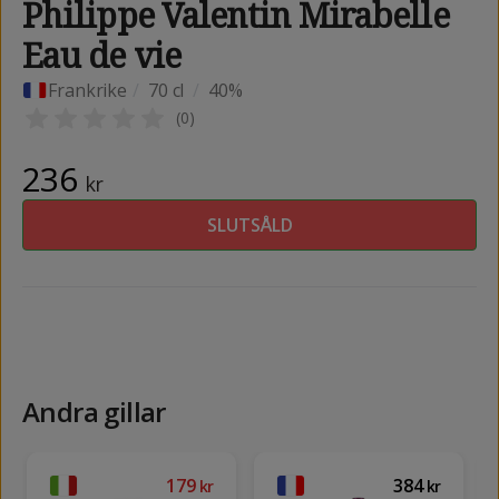
Philippe Valentin Mirabelle
Eau de vie
Frankrike
/
70 cl
/
40%
(
0
)
236
kr
SLUTSÅLD
Andra gillar
179
384
kr
kr