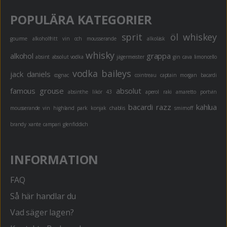
POPULÄRA KATEGORIER
sprit
öl
whiskey
gourme
alkoholfritt
vin och mousserande
alkoläsk
whisky
alkohol
grappa
absint
absolut vodka
jägermeister
gin
cava
limoncello
vodka
baileys
jack daniels
cognac
cointreau
captain morgan
bacardi
famous grouse
absolut
absinthe
likör 43
aperol
raki
amaretto
portvin
bacardi razz
kahlua
mousserande vin
highland park
konjak
chablis
smirnoff
brandy
xante
campari
glenfiddich
INFORMATION
FAQ
Så här handlar du
Vad säger lagen?