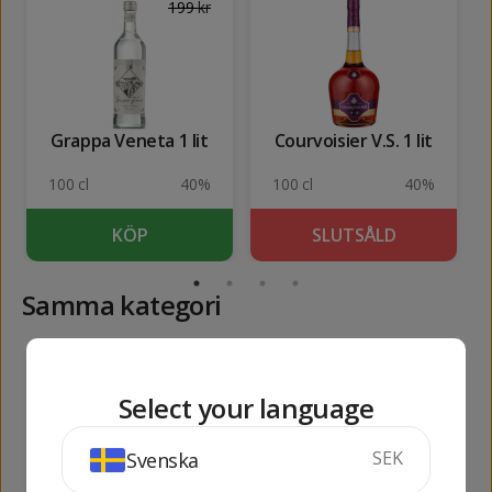
199
kr
Grappa Veneta 1 lit
Courvoisier V.S. 1 lit
100 cl
40%
100 cl
40%
KÖP
SLUTSÅLD
Samma kategori
137
249
kr
kr
Select your language
SEK
Svenska