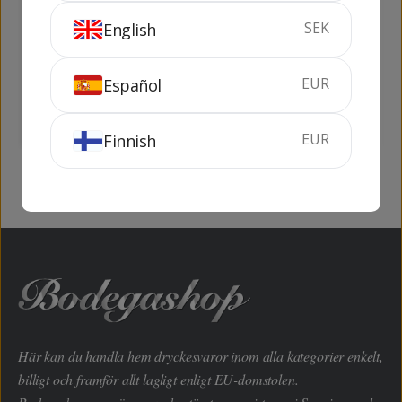
SEK
English
Capitan Tiquela
Alcool Spécial 95
EUR
Español
70 cl
30%
100 cl
95%
KÖP
KÖP
EUR
Finnish
Här kan du handla hem dryckesvaror inom alla kategorier enkelt,
billigt och framför allt lagligt enligt EU-domstolen.