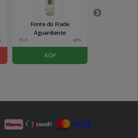
Fonte do Frade
Valdamor Lic
Aguardiente
%
70 cl
40%
50 cl
KÖP
SLUTSÅ