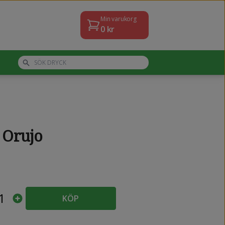
Min varukorg
0
kr
 Orujo
1
KÖP