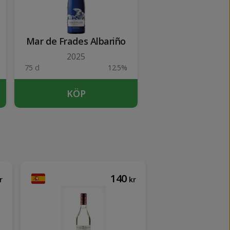
Mar de Frades Albariño
2025
75 cl
12.5%
KÖP
140
r
kr