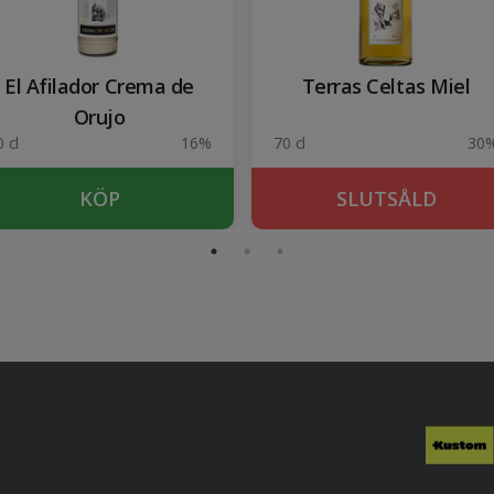
El Afilador Crema de
Terras Celtas Miel
Orujo
 cl
16%
70 cl
30
KÖP
SLUTSÅLD