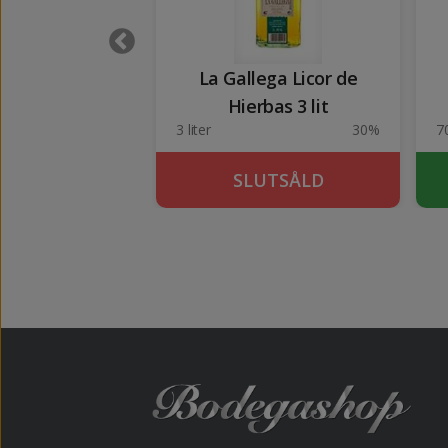
a Licor de Miel
La Gallega Licor de
Hierbas 3 lit
30%
3 liter
30%
70
UTSÅLD
SLUTSÅLD