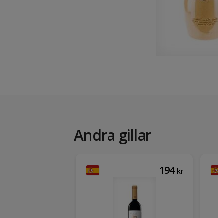
Andra gillar
194
kr