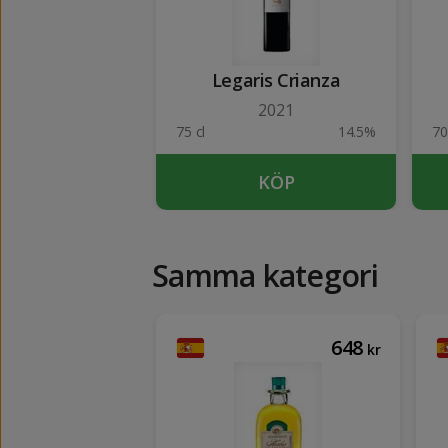
Legaris Crianza
2021
75 cl
14.5%
70
KÖP
Samma kategori
154
648
kr
kr