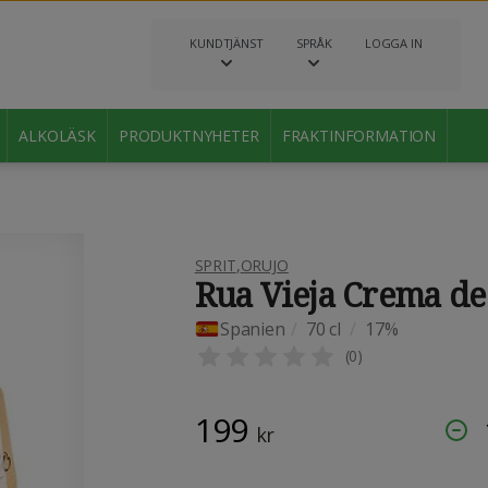
KUNDTJÄNST
SPRÅK
LOGGA IN
ALKOLÄSK
PRODUKTNYHETER
FRAKTINFORMATION
SPRIT
,
ORUJO
Rua Vieja Crema de
Spanien
/
70 cl
/
17%
(
0
)
199
kr