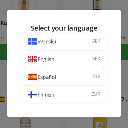
Rua Vieja Crema de
Protos Crianza
Select your language
Orujo
2020
 cl
17%
75 cl
15%
SEK
Svenska
KÖP
KÖP
SEK
English
EUR
Español
EUR
Finnish
149
127
kr
k
169
kr