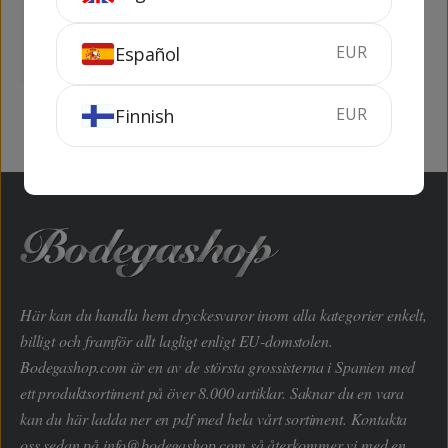
70 cl
35%
100 cl
31%
EUR
Español
KÖP
KÖP
EUR
Finnish
Här kan du handla hem dryckesvaror inom alla kategorier enkelt,
billigt och framför allt lagligt enligt EU-domstolen.
Bodegashop.com är en av de största grossisterna i Spanien med
ett produktsortiment på över 8.000 artiklar. Saknar du en vara
kan du här ladda ner en pdf med hela vårt sortiment. Kontakta
oss sedan på
info@bodegashop.com
så återkommer vi med en