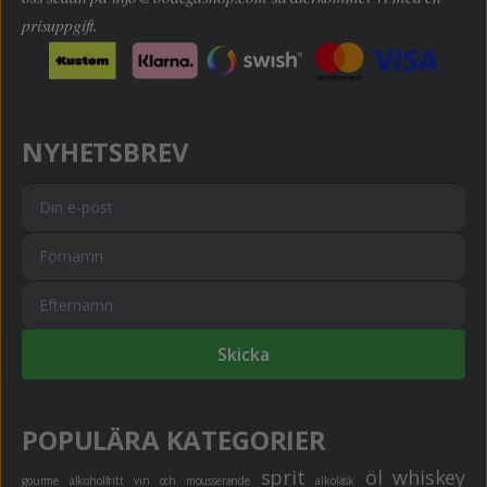
prisuppgift.
NYHETSBREV
Skicka
POPULÄRA KATEGORIER
sprit
öl
whiskey
gourme
alkoholfritt
vin och mousserande
alkoläsk