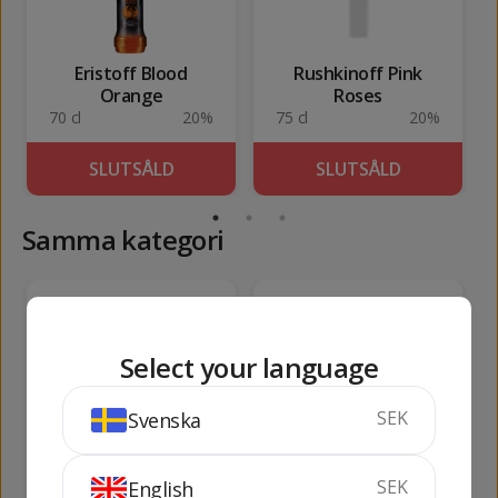
Eristoff Blood
Rushkinoff Pink
Orange
Roses
70 cl
20%
75 cl
20%
SLUTSÅLD
SLUTSÅLD
Samma kategori
147
319
kr
kr
Select your language
SEK
Svenska
Kentucky Jack
Licor 43 1 lit
SEK
English
Honey