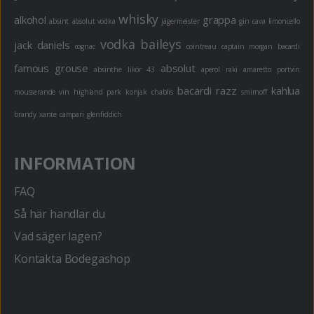
whisky
alkohol
grappa
absint
absolut vodka
jägermeister
gin
cava
limoncello
vodka
baileys
jack daniels
cognac
cointreau
captain morgan
bacardi
famous grouse
absolut
absinthe
likör 43
aperol
raki
amaretto
portvin
bacardi razz
kahlua
mousserande vin
highland park
konjak
chablis
smirnoff
brandy
xante
campari
glenfiddich
INFORMATION
FAQ
Så här handlar du
Vad säger lagen?
Kontakta Bodegashop