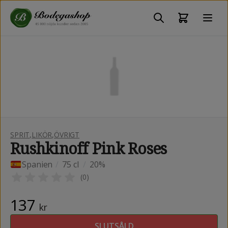
SPRIT
,
LIKÖR
,
ÖVRIGT
Rushkinoff Pink Roses
Spanien
/
75 cl
/
20%
(
0
)
137
kr
SLUTSÅLD