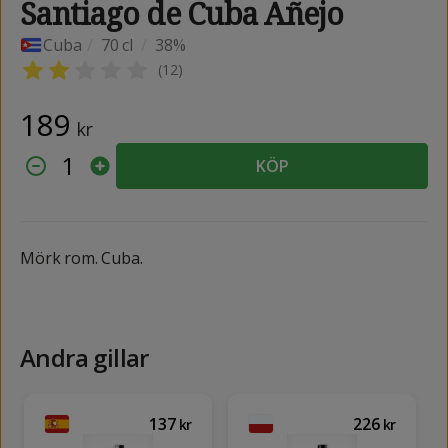
Santiago de Cuba Añejo
Cuba
/
70 cl
/
38%
(
12
)
189
kr
1
KÖP
Mörk rom. Cuba.
Andra gillar
137
226
kr
kr