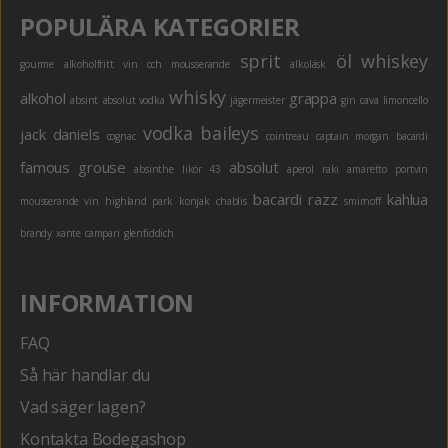
POPULÄRA KATEGORIER
sprit
öl
whiskey
gourme
alkoholfritt
vin och mousserande
alkoläsk
whisky
alkohol
grappa
absint
absolut vodka
jägermeister
gin
cava
limoncello
vodka
baileys
jack daniels
cognac
cointreau
captain morgan
bacardi
famous grouse
absolut
absinthe
likör 43
aperol
raki
amaretto
portvin
bacardi razz
kahlua
mousserande vin
highland park
konjak
chablis
smirnoff
brandy
xante
campari
glenfiddich
INFORMATION
FAQ
Så här handlar du
Vad säger lagen?
Kontakta Bodegashop