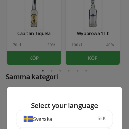
Capitan Tiquela
Wyborowa 1 lit
70 cl
30%
100 cl
40%
KÖP
KÖP
Samma kategori
215
259
kr
kr
Select your language
SEK
Svenska