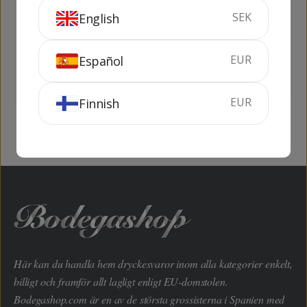
Abuelo Añejo
Captain Morgan
SEK
English
Reserva Especial
Tiki Mango &
Pineapple
70 cl
37.5%
70 cl
25%
EUR
Español
KÖP
KÖP
EUR
Finnish
Här kan du handla hem dryckesvaror inom alla kategorier enkelt,
billigt och framför allt lagligt enligt EU-domstolen.
Bodegashop.com är en av de största grossisterna i Spanien med