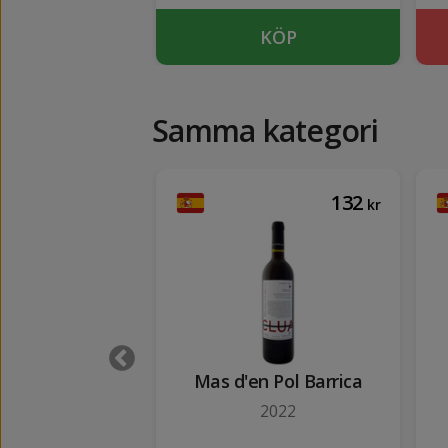
KÖP
KÖP
Samma kategori
85
132
kr
kr
is Mer Tinto
Mas d'en Pol Barrica
2024
2022