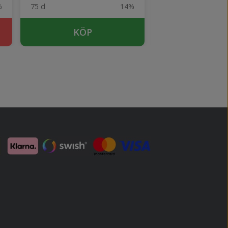
%
75 cl
14%
75 cl
KÖP
KÖP