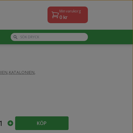
Min varukorg
0
kr
IEN
,
KATALONIEN
,
1
KÖP