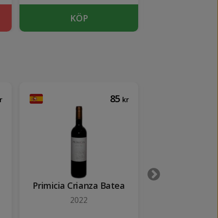
KÖP
KÖP
85
r
kr
Primicia Crianza Batea
Bonpas Châte
Pape Bonus 
2022
2023