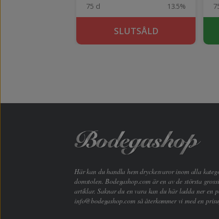
14.5%
75 cl
13.5%
75
KÖP
SLUTSÅLD
Här kan du handla hem dryckesvaror inom alla kategori
domstolen. Bodegashop.com är en av de största grossi
artiklar. Saknar du en vara kan du här ladda ner en p
info@bodegashop.com
så återkommer vi med en prisu