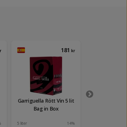
181
r
kr
Garriguella Rött Vin 5 lit
Lustrado Tem
Bag in Box
2020
%
5 liter
14%
75 cl