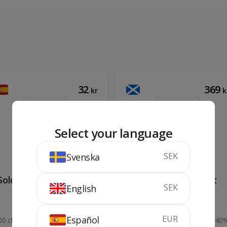
32
369
kr
k
Select your language
SEK
Svenska
Soldepeñas Negre 1 lit
Bowmore Surf 1 lit
SEK
English
EUR
Español
00 cl
12%
100 cl
40