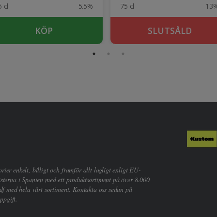
 cl
5.5%
75 cl
13
KÖP
SLUTSÅLD
er enkelt, billigt och framför allt lagligt enligt EU-
sterna i Spanien med ett produktsortiment på över 8.000
df med hela vårt sortiment. Kontakta oss sedan på
ppgift.