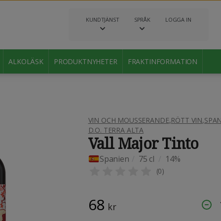
KUNDTJÄNST
SPRÅK
LOGGA IN
ALKOLÄSK
PRODUKTNYHETER
FRAKTINFORMATION
VIN OCH MOUSSERANDE
,
RÖTT VIN
,
SPAN
D.O. TERRA ALTA
Vall Major Tinto
Spanien
/
75 cl
/
14%
(
0
)
68
kr